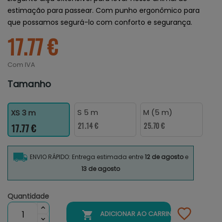
estimação para passear. Com punho ergonômico para
que possamos segurá-lo com conforto e segurança.
17.77 €
Com IVA
Tamanho
S 5 m
M (5 m)
XS 3 m
21.14 €
25.70 €
17.77 €
ENVIO RÁPIDO: Entrega estimada entre
12 de agosto
e
13 de agosto
Quantidade

ADICIONAR AO CARRINHO