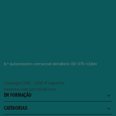
N.º autorización comercial detallista: 09-375-CDMV
Copyright 2016 - 2025 © SuperPet
Desenho web por Difadi.com
EM FORMAÇÃO
keyboard_arrow_down
CATEGORIAS
keyboard_arrow_down