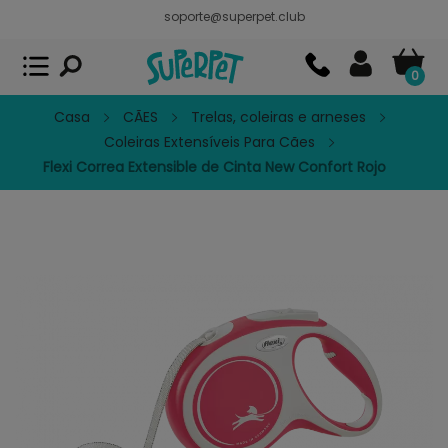
soporte@superpet.club
Superpet, comida para mascotas
VER
x
Superpet Club.
APP GRATIS - En
Google Play
0
Casa
CÃES
Trelas, coleiras e arneses
Coleiras Extensíveis Para Cães
Flexi Correa Extensible de Cinta New Confort Rojo