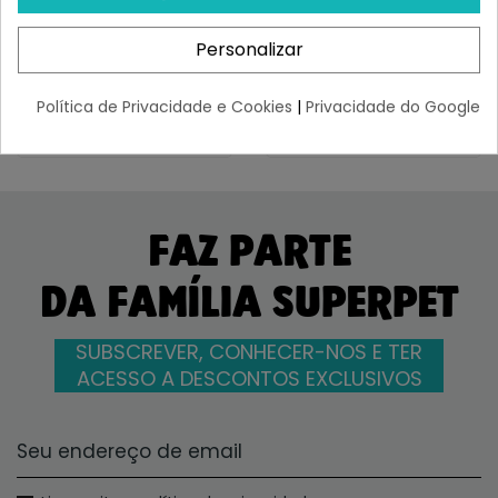
New...
¡Últimas produtos!
¡Últimas produtos!
Personalizar
17,77 €
22,10 €
Política de Privacidade e Cookies
|
Privacidade do Google
FAZ PARTE
DA FAMÍLIA SUPERPET
SUBSCREVER, CONHECER-NOS E TER
ACESSO A DESCONTOS EXCLUSIVOS