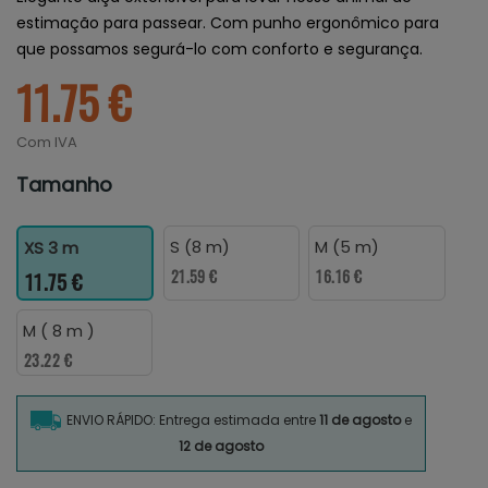
estimação para passear. Com punho ergonômico para
que possamos segurá-lo com conforto e segurança.
11.75 €
Com IVA
Tamanho
S (8 m)
M (5 m)
XS 3 m
21.59 €
16.16 €
11.75 €
M ( 8 m )
23.22 €
ENVIO RÁPIDO: Entrega estimada entre
11 de agosto
e
12 de agosto