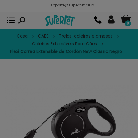
soporte@superpet.club
Superpet, comida para mascotas
VER
x
Superpet Club.
APP GRATIS - En
Google Play
0
Casa
CÃES
Trelas, coleiras e arneses
Coleiras Extensíveis Para Cães
Flexi Correa Extensible de Cordón New Classic Negro