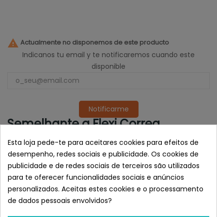

Actualmente no disponemos de este producto
Indicanos tu email y te notificaremos cuando este
disponible
Notificarme
Semelhante a Flexi Correa
Extensible de Cordón New Classic
Esta loja pede-te para aceitares cookies para efeitos de
Rojo
desempenho, redes sociais e publicidade. Os cookies de
publicidade e de redes sociais de terceiros são utilizados
para te oferecer funcionalidades sociais e anúncios
personalizados. Aceitas estes cookies e o processamento
de dados pessoais envolvidos?