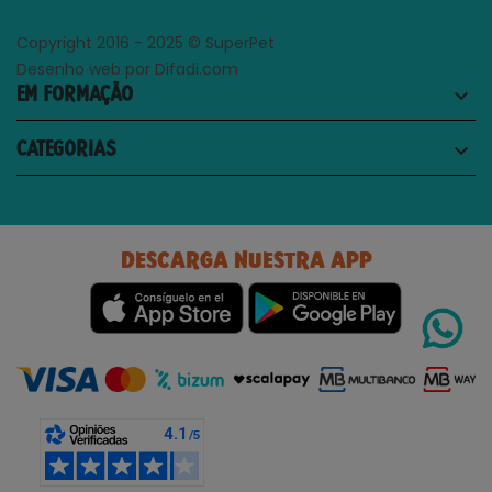
Copyright 2016 - 2025 © SuperPet
Desenho web por Difadi.com
EM FORMAÇÃO
keyboard_arrow_down
CATEGORIAS
keyboard_arrow_down
DESCARGA NUESTRA APP