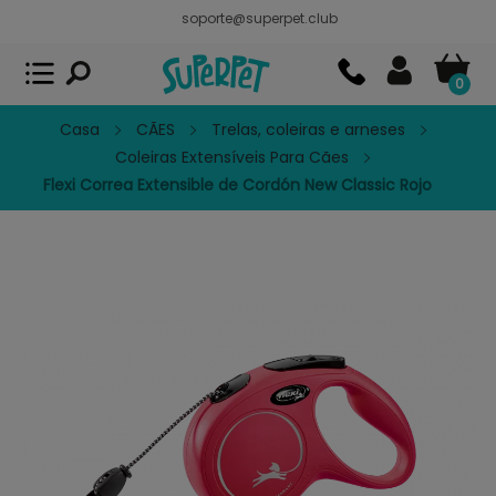
soporte@superpet.club
Superpet, comida para mascotas
VER
x
Superpet Club.
APP GRATIS - En
Google Play
0
Casa
CÃES
Trelas, coleiras e arneses
Coleiras Extensíveis Para Cães
Flexi Correa Extensible de Cordón New Classic Rojo