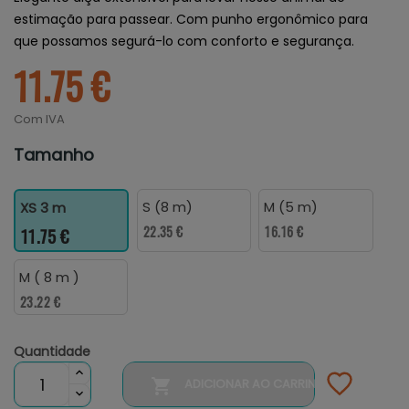
estimação para passear. Com punho ergonômico para
que possamos segurá-lo com conforto e segurança.
11.75 €
Com IVA
Tamanho
S (8 m)
M (5 m)
XS 3 m
22.35 €
16.16 €
11.75 €
M ( 8 m )
23.22 €
Quantidade

ADICIONAR AO CARRINHO