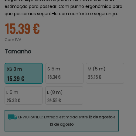
estimação para passear. Com punho ergonômico para
que possamos segurá-lo com conforto e segurança.
15.39 €
Com IVA
Tamanho
S 5 m
M (5 m)
XS 3 m
18.34 €
25.15 €
15.39 €
L 5 m
L (8 m)
25.33 €
34.55 €
ENVIO RÁPIDO: Entrega estimada entre
12 de agosto
e
13 de agosto