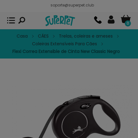
soporte@superpet.club
Superpet, comida para mascotas
VER
x
Superpet Club.
APP GRATIS - En
Google Play
0
Casa
CÃES
Trelas, coleiras e arneses
Coleiras Extensíveis Para Cães
Flexi Correa Extensible de Cinta New Classic Negro