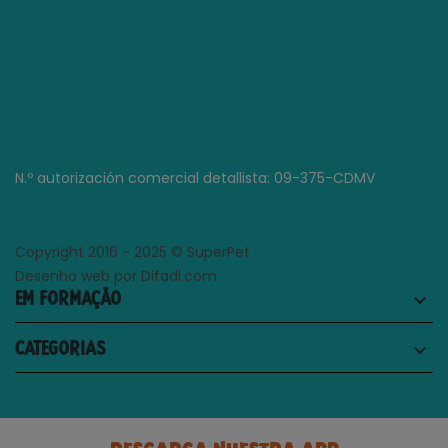
N.º autorización comercial detallista: 09-375-CDMV
Copyright 2016 - 2025 © SuperPet
Desenho web por Difadi.com
EM FORMAÇÃO
keyboard_arrow_down
CATEGORIAS
keyboard_arrow_down