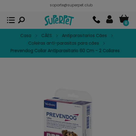
soporte@superpet.club
Superpet, comida para mascotas
VER
x
Superpet Club.
APP GRATIS - En
Google Play
0
Casa
CÃES
Antiparasitarios Cães
Coleiras anti-parasitas para cães
Prevendog Collar Antiparasitario 60 Cm - 2 Collares