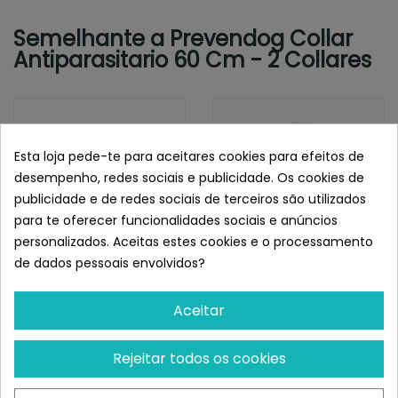
Semelhante a Prevendog Collar
Antiparasitario 60 Cm - 2 Collares
Esta loja pede-te para aceitares cookies para efeitos de
desempenho, redes sociais e publicidade. Os cookies de
publicidade e de redes sociais de terceiros são utilizados
para te oferecer funcionalidades sociais e anúncios
personalizados. Aceitas estes cookies e o processamento
de dados pessoais envolvidos?
STANGEST
ELANCO
Aceitar
Stangest Collar
Seresto Coleira De Cão +
Antiparasitario Stanvet
8 Kg / 70cm
Life Para...
Rejeitar todos os cookies
¡Últimas produtos!
Restam 100 uds
13,88 €
50,60 €