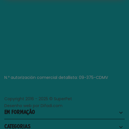
N.º autorización comercial detallista: 09-375-CDMV
Copyright 2016 - 2025 © SuperPet
Desenho web por Difadi.com
EM FORMAÇÃO
keyboard_arrow_down
CATEGORIAS
keyboard_arrow_down