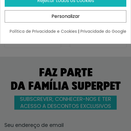
Rejeitar todos os cookies
Cm
Antiparasitário 75 Cm
Restam 73 uds
Restam 58 uds
Personalizar
39,14 €
36,29 €
- 10%
- 17%
35,14 €
30,29 €
Política de Privacidade e Cookies
|
Privacidade do Google
FAZ PARTE
DA FAMÍLIA SUPERPET
SUBSCREVER, CONHECER-NOS E TER
ACESSO A DESCONTOS EXCLUSIVOS