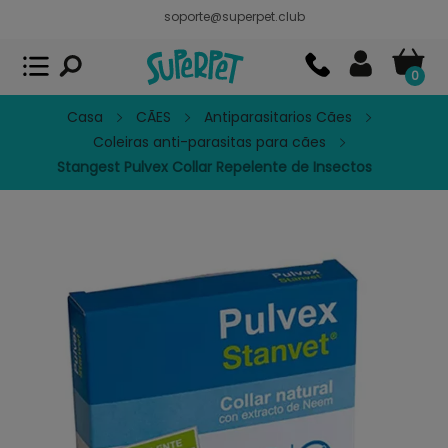
soporte@superpet.club
Superpet, comida para mascotas
VER
x
Superpet Club.
APP GRATIS - En
Google Play
0
Casa
CÃES
Antiparasitarios Cães
Coleiras anti-parasitas para cães
Stangest Pulvex Collar Repelente de Insectos