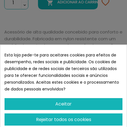

ADICIONAR AO CARRINHO
Acessório de alta qualidade concebido para conforto e
durabilidade. Fabricada em nylon resistente com um
padrão de pontos brancos sobre um fundo vermelho,
esta trela é ideal para passeios diários.
Esta loja pede-te para aceitares cookies para efeitos de
Semelhante a Gloria Red Dingo
desempenho, redes sociais e publicidade. Os cookies de
Correa para Perro Style WHITE
publicidade e de redes sociais de terceiros são utilizados
SPOTS
para te oferecer funcionalidades sociais e anúncios
personalizados. Aceitas estes cookies e o processamento
de dados pessoais envolvidos?
Aceitar
Rejeitar todos os cookies