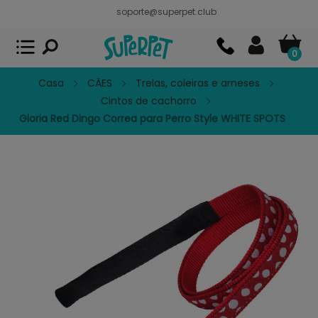
soporte@superpet.club
Superpet, comida para mascotas
VER
x
Superpet Club.
APP GRATIS - En
Google Play
0
Casa
CÃES
Trelas, coleiras e arneses
Cintos de cachorro
Gloria Red Dingo Correa para Perro Style WHITE SPOTS