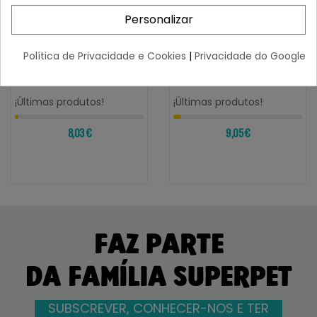
Personalizar
IBERIAN PETS
IBERIAN PETS
Política de Privacidade e Cookies
|
Privacidade do Google
Correa Metálica
Correa Metalica
Empuñadura Cuero
Amortiguacion Y
4mmx1m
Mosqueton 3.5mmx80cm
¡Últimas produtos!
¡Últimas produtos!
8,03 €
9,05 €
FAZ PARTE
DA FAMÍLIA SUPERPET
SUBSCREVER, CONHECER-NOS E TER