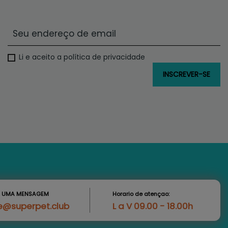
Li e aceito a política de privacidade
S UMA MENSAGEM
Horario de atençao:
e@superpet.club
L a V 09.00 - 18.00h