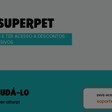
 SUPERPET
 E TER ACESSO A DESCONTOS
SIVOS
JUDÁ-LO
ENVIE-NO
soport
r altura!