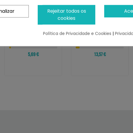
nalizar
Rejeitar todos os
Ace
cookies
IBERIAN PETS
GLORIA
Correa Redonda En
Gloria Red Dingo
Nylon Negro
Correa Para Perro Style
Política de Privacidade e Cookies
|
Privacid
Mosquetón 1x120cm
WHITE SPOTS
¡Últimas produtos!
¡Últimas produtos!
5,69 €
13,57 €