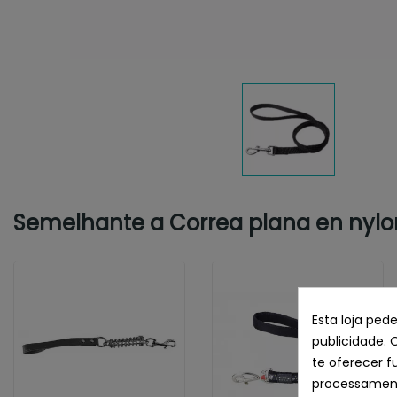
Semelhante a Correa plana en nylo
Esta loja ped
publicidade. 
te oferecer f
processament