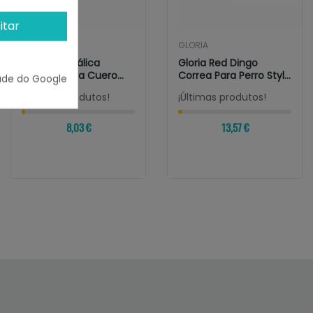
itar
IBERIAN PETS
GLORIA
Correa Metálica
Gloria Red Dingo
Empuñadura Cuero
Correa Para Perro Style
ade do Google
4mmx1m
RAINBOW
¡Últimas produtos!
¡Últimas produtos!
8,03 €
13,57 €