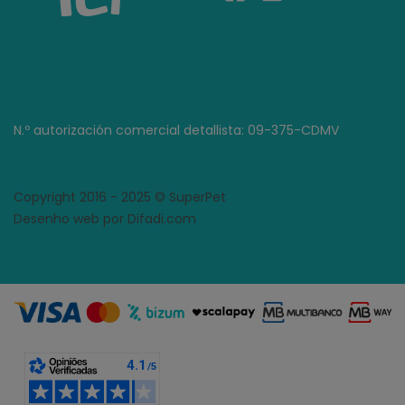
N.º autorización comercial detallista: 09-375-CDMV
Copyright 2016 - 2025 © SuperPet
Desenho web por Difadi.com