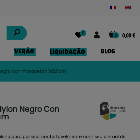
Powered by
Translate
0
0
0,00 €
VERÃO
BLOG
LIQUIDAÇÃO
 negro con mosquetón 1x120cm
Nylon Negro Con
0cm
 plano para passear confortavelmente com seu animal de