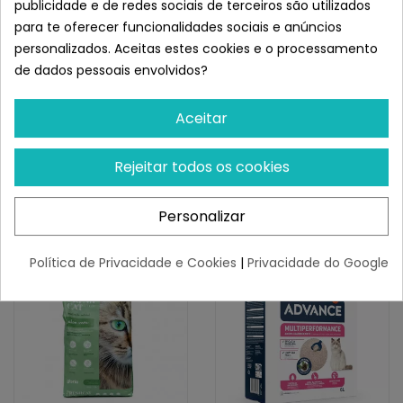
publicidade e de redes sociais de terceiros são utilizados
Instruções De Uso:
para te oferecer funcionalidades sociais e anúncios
Encha a caixa de areia com uma camada de cerca de
personalizados. Aceitas estes cookies e o processamento
5 cm de espessura.
de dados pessoais envolvidos?
Remova aglomerados e fezes com frequência para
manter a higiene.
Aceitar
Adicione mais areia para manter o nível recomendado.
Substitui toda a areia uma vez que perdeu suas
Rejeitar todos os cookies
propriedades higiênicas.
Semelhante a Sanicat Active Gold
Arena Para Gatos Aroma Argán
Personalizar
Política de Privacidade e Cookies
|
Privacidade do Google