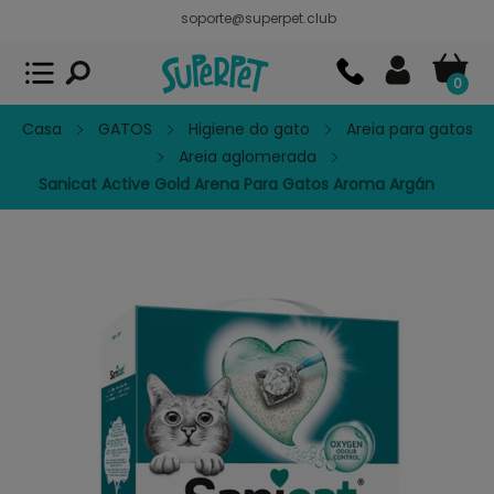
soporte@superpet.club
Superpet, comida para mascotas
VER
x
Superpet Club.
APP GRATIS - En
Google Play
0
Casa
GATOS
Higiene do gato
Areia para gatos
Areia aglomerada
Sanicat Active Gold Arena Para Gatos Aroma Argán