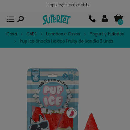
soporte@superpet.club
Superpet, comida para mascotas
VER
x
Superpet Club.
APP GRATIS - En
Google Play
0
Casa
CÃES
Lanches e Ossos
Yogurt y helados
Pup Ice Snacks Helado Fruity de Sandía 3 unds