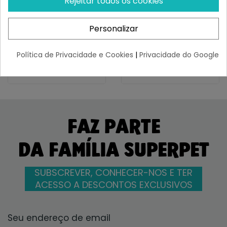
Rejeitar todos os cookies
Helado Con Probióticos
Twist Manzana 3 Unds
Naturales...
¡Últimas produtos!
¡Últimas produtos!
Personalizar
4,46 €
5,54 €
Política de Privacidade e Cookies
|
Privacidade do Google
FAZ PARTE
DA FAMÍLIA SUPERPET
SUBSCREVER, CONHECER-NOS E TER
ACESSO A DESCONTOS EXCLUSIVOS