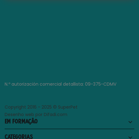
N.º autorización comercial detallista: 09-375-CDMV
Copyright 2016 - 2025 © SuperPet
Desenho web por Difadi.com
EM FORMAÇÃO
keyboard_arrow_down
CATEGORIAS
keyboard_arrow_down