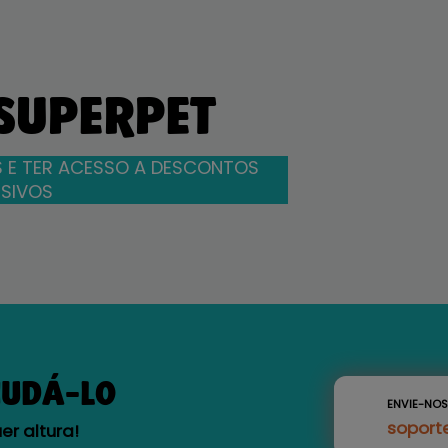
 SUPERPET
 E TER ACESSO A DESCONTOS
SIVOS
JUDÁ-LO
ENVIE-NO
soport
r altura!