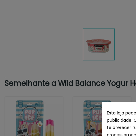
.
Semelhante a Wild Balance Yogur He
Esta loja ped
publicidade. 
te oferecer f
processament