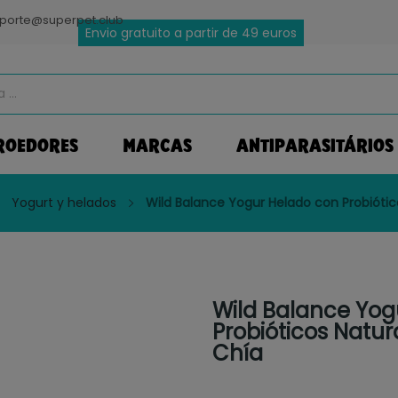
porte@superpet.club
Envio gratuito a partir de 49 euros
ROEDORES
MARCAS
ANTIPARASITÁRIOS
Yogurt y helados
Wild Balance Yogur Helado con Probiótic
Wild Balance Yog
Probióticos Natur
Chía