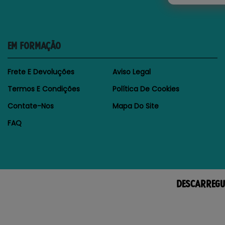
EM FORMAÇÃO
Frete E Devoluções
Aviso Legal
Termos E Condições
Política De Cookies
Contate-Nos
Mapa Do Site
FAQ
DESCARREGU