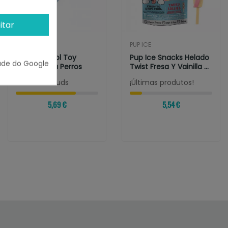
itar
NAYECO
PUP ICE
Nayeco Cool Toy
Pup Ice Snacks Helado
ade do Google
Helado Para Perros
Twist Fresa Y Vainilla 3
Unds.
Restam 73 uds
¡Últimas produtos!
5,69 €
5,54 €