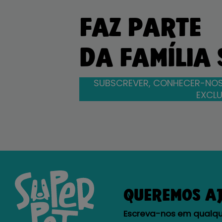
FAZ PARTE
DA FAMÍLIA
SUBSCREVER, CONHECER-NOS
EXCLU
QUEREMOS A
Escreva-nos em qualque