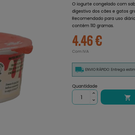
O iogurte congelado com sab
digestivo dos cães e gatos gr
Recomendado para uso diário 
contém 110 gramas.
4.46 €
Com IVA
ENVIO RÁPIDO: Entrega est
Quantidade
