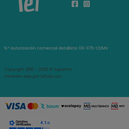
N.º autorización comercial detallista: 09-375-CDMV
Copyright 2016 - 2025 © SuperPet
Desenho web por Difadi.com