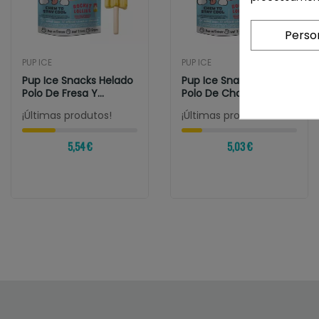
Perso
PUP ICE
PUP ICE
Pup Ice Snacks Helado
Pup Ice Snacks Helado
Polo De Fresa Y
Polo De Chocolate Y
Platano 2 Unds
Platano 2...
¡Últimas produtos!
¡Últimas produtos!
5,54 €
5,03 €