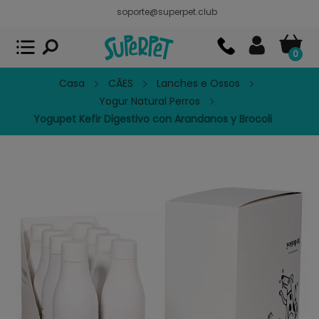
soporte@superpet.club
Superpet, comida para mascotas
VER
x
Superpet Club.
APP GRATIS - En
Google Play
0
Casa
CÃES
Lanches e Ossos
Yogur Natural Perros
Yogupet Kefir Digestivo con Arandanos y Brocoli