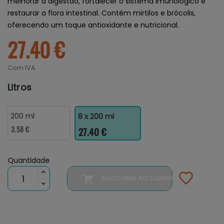
melhorar a digestão, fortalecer o sistema imunológico e
restaurar a flora intestinal. Contém mirtilos e brócolis,
oferecendo um toque antioxidante e nutricional.
27.40 €
Com IVA
Litros
200 ml
8 x 200 ml
3.58 €
27.40 €
Quantidade

ADICIONAR AO CARRINHO