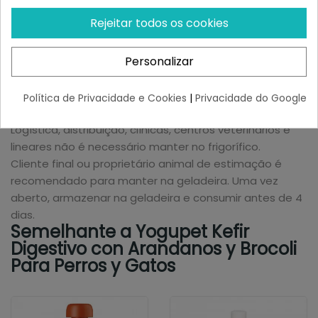
Garrafa: 200ml.
Ração diária complementar, 100 ml/cão médio (10 kg) e
Rejeitar todos os cookies
50 ml/gato.
Adaptar-se à atividade e estilo de vida do cão ou
Personalizar
gato. Adequado para cães e gatos de todas as idades
e tamanhos. Deixe água fresca e limpa disponível.
Política de Privacidade e Cookies
|
Privacidade do Google
Conservação
Logística, distribuição, clínicas, centros veterinários e
lineares não é necessário manter no frigorífico.
Cliente final ou proprietário animal de estimação é
recomendado para manter na geladeira. Uma vez
aberto, armazenar na geladeira e consumir antes de 4
dias.
Semelhante a Yogupet Kefir
Digestivo con Arandanos y Brocoli
Para Perros y Gatos