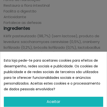
Restaura a flora intestinal
Facilita a digestão
Antioxidante
Fortalece as defesas
Ingredientes
Kéfir pasteurizado (98,7%) (sem lactose), produto de
levedura: saccharomyces cerevisiae (0,5%), cranberry
liofilizado (0,2%), brócolis liofilizado (0,1%), lactobacillus
helveticus inativado (0,015%) e lactobacillus paracasei
inativado (0,015%).
Esta loja pede-te para aceitares cookies para efeitos de
Composição
desempenho, redes sociais e publicidade. Os cookies de
publicidade e de redes sociais de terceiros são utilizados
Umidade 85,0%
para te oferecer funcionalidades sociais e anúncios
Proteína 3,00%
personalizados. Aceitas estes cookies e o processamento
Gordura 3,0%
de dados pessoais envolvidos?
Fibra 0,10%
Cinzas 0,75%
Ração
Aceitar