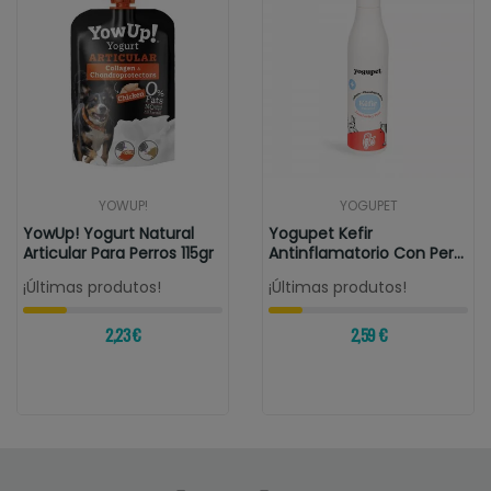
YOWUP!
YOGUPET
YowUp! Yogurt Natural
Yogupet Kefir
Articular Para Perros 115gr
Antinflamatorio Con Pera
Y Zanahoria
¡Últimas produtos!
¡Últimas produtos!
2,23 €
2,59 €