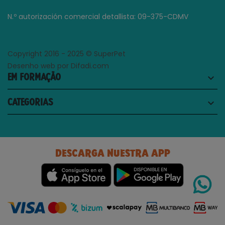
N.º autorización comercial detallista: 09-375-CDMV
Copyright 2016 - 2025 © SuperPet
Desenho web por Difadi.com
EM FORMAÇÃO
keyboard_arrow_down
CATEGORIAS
keyboard_arrow_down
DESCARGA NUESTRA APP