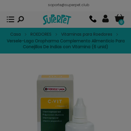
soporte@superpet.club
Superpet, comida para mascotas
VER
x
Superpet Club.
APP GRATIS - En
Google Play
0
Casa
ROEDORES
Vitaminas para Roedores
Versele-Laga Oropharma Complemento Alimenticio Para
Conejillos De Indias con Vitamina (6 unid)