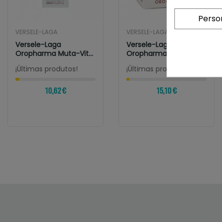
Perso
VERSELE-LAGA
VERSELE-LAGA
Versele-Laga
Versele-Laga
Oropharma Muta-Vit
Oropharma Calci-Lux
Mezcla De Vitaminas...
Suplemento...
¡Últimas produtos!
¡Últimas produtos!
10,62 €
15,10 €