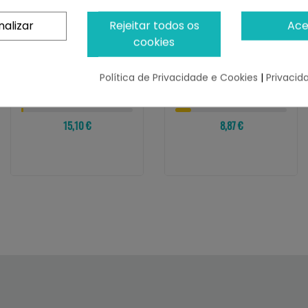
nalizar
Rejeitar todos os
Ace
cookies
VERSELE-LAGA
VERSELE-LAGA
Versele-Laga
Versele-Laga Prestige
Oropharma No-Pick
Snack De Mijo En
Política de Privacidade e Cookies
|
Privacid
Spray Contra El...
Racimo Para Aves
¡Últimas produtos!
¡Últimas produtos!
15,10 €
8,87 €