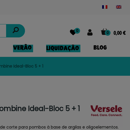
Powered by
Translate
0
0
0,00 €
VERÃO
BLOG
LIQUIDAÇÃO
bine Ideal-Bloc 5 + 1
ombine Ideal-Bloc 5 + 1
 de corte para pombos à base de argilas e oligoelementos.