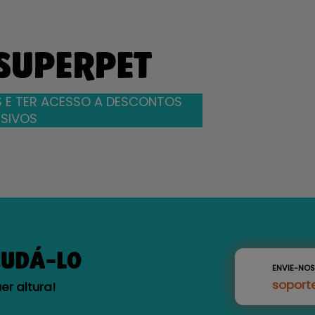
 SUPERPET
 E TER ACESSO A DESCONTOS
SIVOS
JUDÁ-LO
ENVIE-NO
soport
r altura!