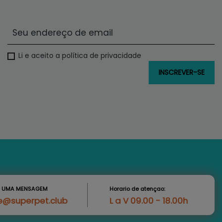
Li e aceito a política de privacidade
S UMA MENSAGEM
Horario de atençao:
e@superpet.club
L a V 09.00 - 18.00h