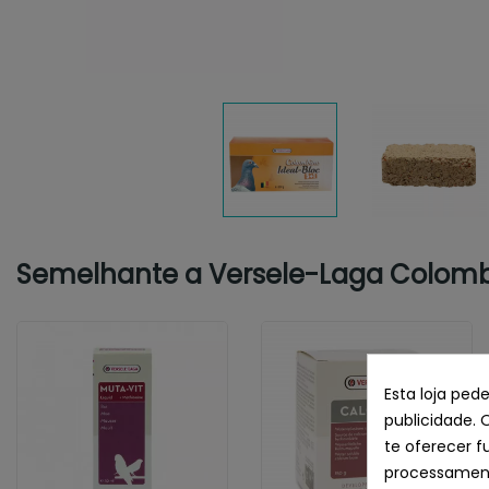
Semelhante a Versele-Laga Colombin
Esta loja ped
publicidade. 
te oferecer f
processament