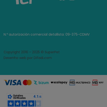
N.º autorización comercial detallista: 09-375-CDMV
Copyright 2016 - 2025 © SuperPet
Desenho web por Difadi.com