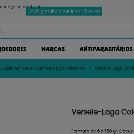
porte@superpet.club
Envio gratuito a partir de 49 euros
ROEDORES
MARCAS
ANTIPARASITÁRIOS
Suplementos e vitaminas para Pássaros
Versele-Laga Colom
Versele-Laga Col
Formato de 6 x 550 gr. Blocos