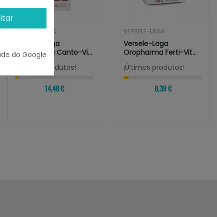
itar
VERSELE-LAGA
VERSELE-LAGA
Versele-Laga
Versele-Laga
Oropharma Canto-Vit
Oropharma Ferti-Vit
ade do Google
Suplemento Líquido...
Mezcla De Vitaminas...
¡Últimas produtos!
¡Últimas produtos!
14,48 €
8,39 €