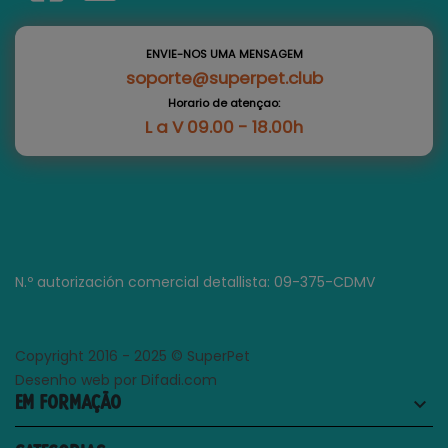
ENVIE-NOS UMA MENSAGEM
soporte@superpet.club
Horario de atençao:
L a V 09.00 - 18.00h
N.º autorización comercial detallista: 09-375-CDMV
Copyright 2016 - 2025 © SuperPet
Desenho web por Difadi.com
EM FORMAÇÃO
keyboard_arrow_down