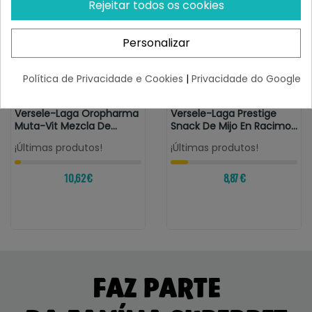
Rejeitar todos os cookies
Personalizar
Política de Privacidade e Cookies
|
Privacidade do Google
VERSELE-LAGA
VERSELE-LAGA
Versele-Laga Oropharma
Versele-Laga Prestige
Muta-Vit Mezcla De
Snack De Mijo En Racimo
Vitaminas...
Para Aves
¡Últimas produtos!
¡Últimas produtos!
10,62 €
8,87 €
FAZ PARTE