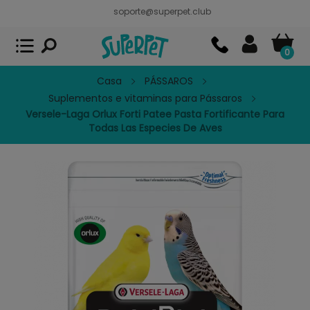
soporte@superpet.club
Superpet, comida para mascotas
VER
x
Superpet Club.
APP GRATIS - En
Google Play
0
Casa
PÁSSAROS
Suplementos e vitaminas para Pássaros
Versele-Laga Orlux Forti Patee Pasta Fortificante Para
Todas Las Especies De Aves