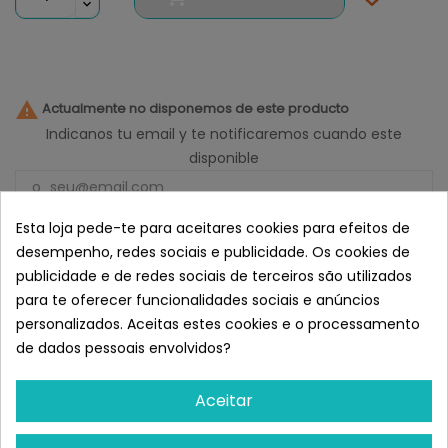

Actualmente no disponemos de este producto
Indicanos tu email y te notificaremos cuando este
disponible
Esta loja pede-te para aceitares cookies para efeitos de
Notificarme
desempenho, redes sociais e publicidade. Os cookies de
Semelhante a Versele-Laga
publicidade e de redes sociais de terceiros são utilizados
NutriBird Frutti Patee Para Todas
para te oferecer funcionalidades sociais e anúncios
Las Especies De Aves
personalizados. Aceitas estes cookies e o processamento
de dados pessoais envolvidos?
Aceitar