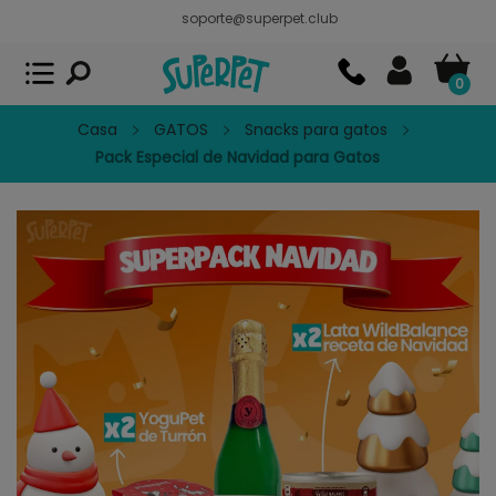
soporte@superpet.club
Superpet, comida para mascotas
VER
x
Superpet Club.
APP GRATIS - En
Google Play
0
Casa
GATOS
Snacks para gatos
Pack Especial de Navidad para Gatos