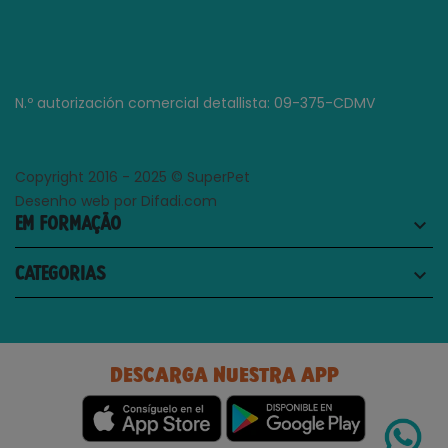
N.º autorización comercial detallista: 09-375-CDMV
Copyright 2016 - 2025 © SuperPet
Desenho web por Difadi.com
EM FORMAÇÃO
keyboard_arrow_down
CATEGORIAS
keyboard_arrow_down
DESCARGA NUESTRA APP