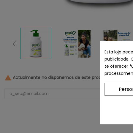
Esta loja ped
publicidade. 
te oferecer f
processament

Actualmente no disponemos de este producto
Perso