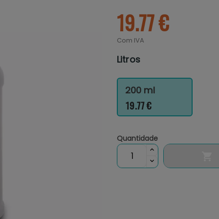
19.77 €
Com IVA
Litros
200 ml
19.77 €
Quantidade
