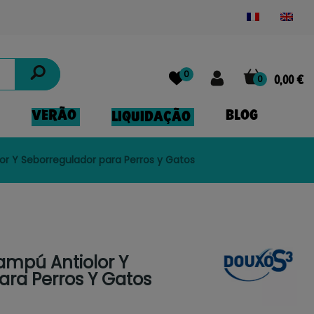
Powered by
Translate
0
0
0,00 €
VERÃO
BLOG
LIQUIDAÇÃO
r Y Seborregulador para Perros y Gatos
ampú Antiolor Y
ara Perros Y Gatos