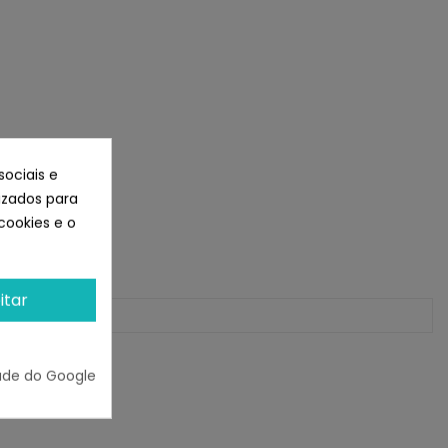
sociais e
lizados para
cookies e o
itar
ade do Google