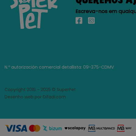
Escreva-nos em qualque
N.º autorización comercial detallista: 09-375-CDMV
Copyright 2016 - 2025 © SuperPet
Desenho web por Difadi.com