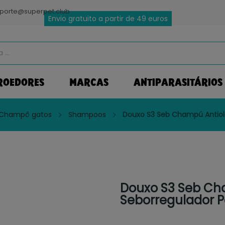
porte@superpet.club
Envio gratuito a partir de 49 euros
ROEDORES
MARCAS
ANTIPARASITÁRIOS
Champô gatos
Shampoos
Douxo S3 Seb Champú Antiolo
Douxo S3 Seb Ch
Seborregulador P