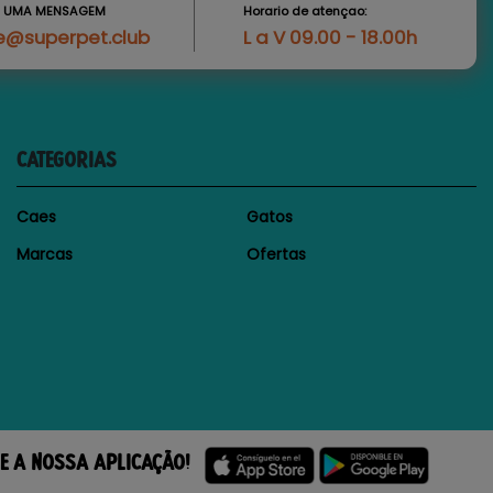
S UMA MENSAGEM
Horario de atençao:
e@superpet.club
L a V 09.00 - 18.00h
CATEGORIAS
Caes
Gatos
Marcas
Ofertas
E A NOSSA APLICAÇÃO!