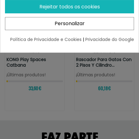
Rejeitar todos os cookies
Personalizar
Política de Privacidade e Cookies
|
Privacidade do Google
KONG
IBERIAN PETS
KONG Play Spaces
Rascador Para Gatos Con
Catbana
2 Pisos Y Cilindro
40x37x85cm
¡Últimas produtos!
¡Últimas produtos!
33,60 €
60,18 €
FAZ PARTE