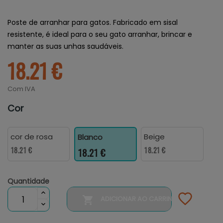
Poste de arranhar para gatos. Fabricado em sisal
resistente, é ideal para o seu gato arranhar, brincar e
manter as suas unhas saudáveis.
18.21 €
Com IVA
Cor
cor de rosa
Beige
Blanco
18.21 €
18.21 €
18.21 €
Quantidade

ADICIONAR AO CARRINHO