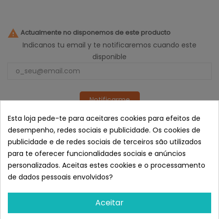

Actualmente no disponemos de este producto
Indicanos tu email y te notificaremos cuando este
disponible
Notificarme
Poste de arranhar, poste de arranhar para os nossos
Esta loja pede-te para aceitares cookies para efeitos de
gatos brincarem livremente, estimularem os seus
desempenho, redes sociais e publicidade. Os cookies de
músculos e manterem as suas garras em perfeitas
publicidade e de redes sociais de terceiros são utilizados
condições.
para te oferecer funcionalidades sociais e anúncios
Semelhante a Gloria Poste
personalizados. Aceitas estes cookies e o processamento
Rascador INDO 34x34x55 Cm
de dados pessoais envolvidos?
Aceitar