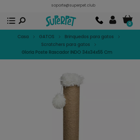
soporte@superpet.club
Superpet, comida para mascotas
VER
x
Superpet Club.
APP GRATIS - En
Google Play
0
Casa
GATOS
Brinquedos para gatos
Scratchers para gatos
Gloria Poste Rascador INDO 34x34x55 Cm