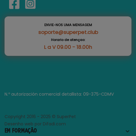
ENVIE-NOS UMA MENSAGEM
soporte@superpet.club
Horario de atençao:
L a V 09.00 - 18.00h
N.º autorización comercial detallista: 09-375-CDMV
Copyright 2016 - 2025 © SuperPet
Desenho web por Difadi.com
EM FORMAÇÃO
keyboard_arrow_down