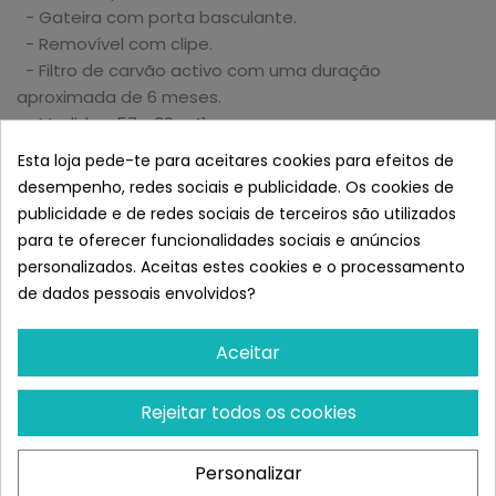
- Gateira com porta basculante.
- Removível com clipe.
- Filtro de carvão activo com uma duração
aproximada de 6 meses.
- Medidas: 57 x 39 x 41
Semelhante a Nayeco Gatera
Esta loja pede-te para aceitares cookies para efeitos de
Jerry
desempenho, redes sociais e publicidade. Os cookies de
publicidade e de redes sociais de terceiros são utilizados
para te oferecer funcionalidades sociais e anúncios
personalizados. Aceitas estes cookies e o processamento
de dados pessoais envolvidos?
Aceitar
Rejeitar todos os cookies
NAYECO
Personalizar
Nayeco Gatera Eco Line