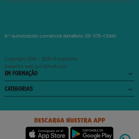
N.º autorización comercial detallista: 09-375-CDMV
Copyright 2016 - 2025 © SuperPet
Desenho web por Difadi.com
EM FORMAÇÃO
keyboard_arrow_down
CATEGORIAS
keyboard_arrow_down
DESCARGA NUESTRA APP