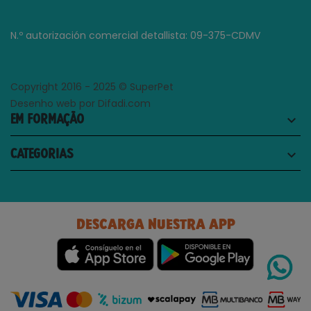
N.º autorización comercial detallista: 09-375-CDMV
Copyright 2016 - 2025 © SuperPet
Desenho web por Difadi.com
EM FORMAÇÃO
keyboard_arrow_down
CATEGORIAS
keyboard_arrow_down
DESCARGA NUESTRA APP