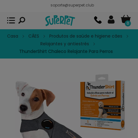
soporte@superpet.club
Superpet, comida para mascotas
VER
x
Superpet Club.
APP GRATIS - En
Google Play
0
Casa
CÃES
Produtos de saúde e higiene cães
Relajantes y antiestrés
ThunderShirt Chaleco Relajante Para Perros