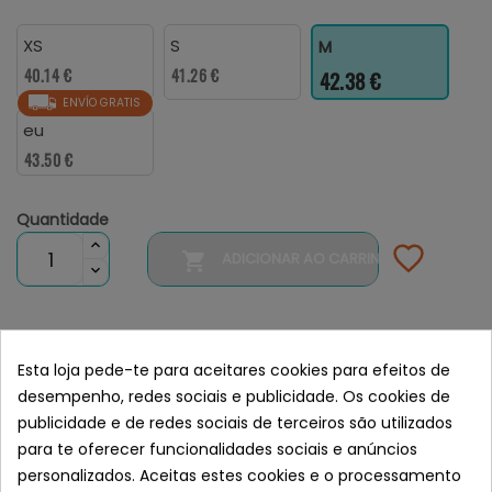
XS
S
M
40.14 €
41.26 €
42.38 €
ENVÍO GRATIS
eu
43.50 €
Quantidade

ADICIONAR AO CARRINHO
Esta loja pede-te para aceitares cookies para efeitos de

Actualmente no disponemos de este producto
desempenho, redes sociais e publicidade. Os cookies de
Indicanos tu email y te notificaremos cuando este
publicidade e de redes sociais de terceiros são utilizados
disponible
para te oferecer funcionalidades sociais e anúncios
personalizados. Aceitas estes cookies e o processamento