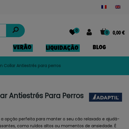
Powered by
Translate
0
0
0,00 €
VERÃO
BLOG
LIQUIDAÇÃO
m Collar Antiestrés para perros
ar Antiestrés Para Perros
 a opção perfeita para manter o seu cão relaxado e ajudá-
ressantes, como ruídos altos ou momentos de ansiedade. É