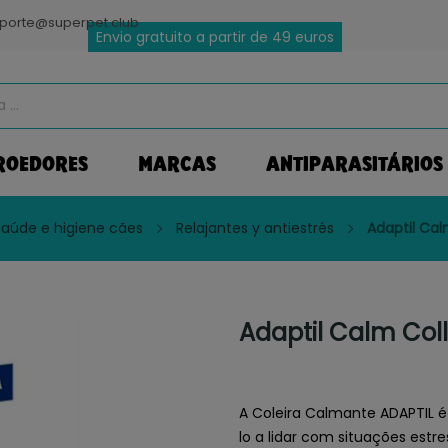
porte@superpet.club
Envio gratuito a partir de 49 euros
ROEDORES
MARCAS
ANTIPARASITÁRIOS
saúde e higiene cães
Relajantes y antiestrés
Adaptil Cal
Adaptil Calm Coll
A Coleira Calmante ADAPTIL é
lo a lidar com situações est