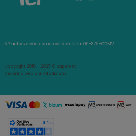
N.º autorización comercial detallista: 09-375-CDMV
Copyright 2016 - 2025 © SuperPet
Desenho web por Difadi.com