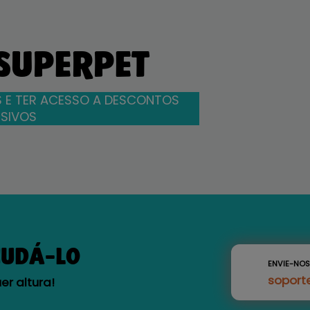
 SUPERPET
 E TER ACESSO A DESCONTOS
SIVOS
JUDÁ-LO
ENVIE-NO
soport
r altura!