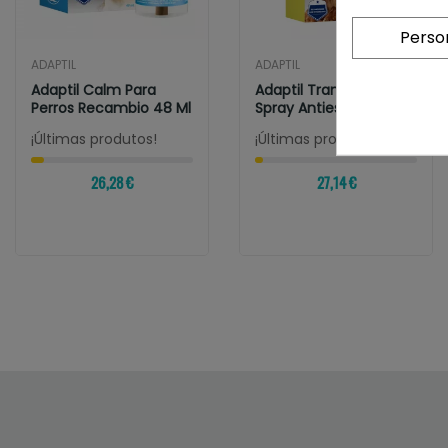
Perso
ADAPTIL
ADAPTIL
Adaptil Calm Para
Adaptil Transport
Perros Recambio 48 Ml
Spray Antiestrés Para
Perros
¡Últimas produtos!
¡Últimas produtos!
26,28 €
27,14 €