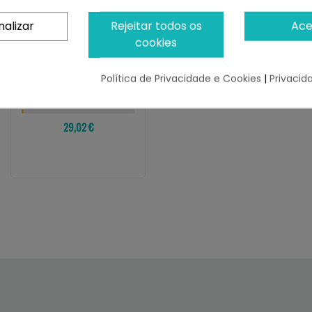
nalizar
Rejeitar todos os
Ace
cookies
ADAPTIL
Adaptil Calm Difusor
Para Perros +
Política de Privacidade e Cookies
|
Privacid
Recambio 48ml
¡Últimas produtos!
29,02 €