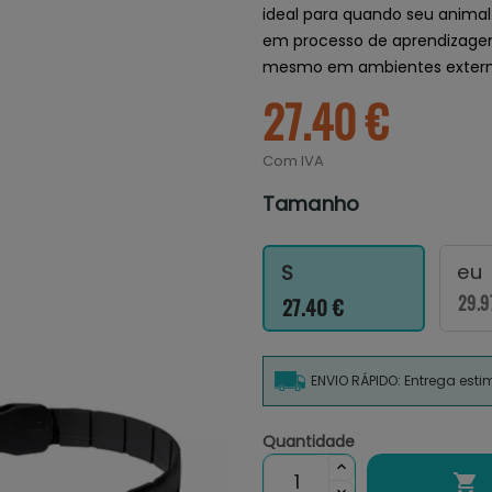
ideal para quando seu anima
em processo de aprendizagem.
mesmo em ambientes extern
27.40 €
Com IVA
Tamanho
eu
S
29.9
27.40 €
ENVIO RÁPIDO: Entrega est
Quantidade
