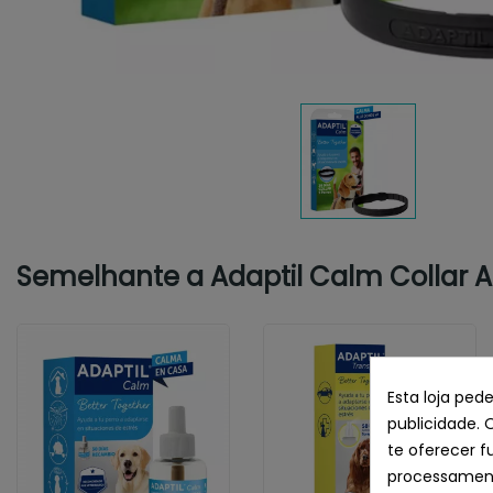
Semelhante a Adaptil Calm Collar An
Esta loja ped
publicidade. 
te oferecer f
processament