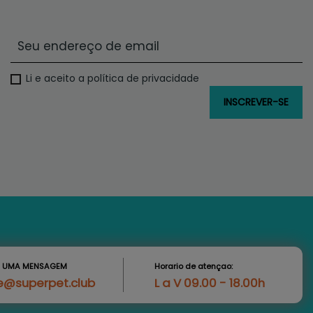
Li e aceito a política de privacidade
S UMA MENSAGEM
Horario de atençao:
e@superpet.club
L a V 09.00 - 18.00h