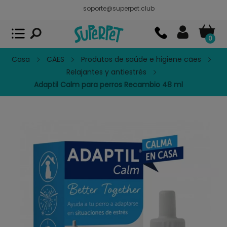
soporte@superpet.club
Superpet, comida para mascotas
VER
x
Superpet Club.
APP GRATIS - En
Google Play
0
Casa
CÃES
Produtos de saúde e higiene cães
Relajantes y antiestrés
Adaptil Calm para perros Recambio 48 ml