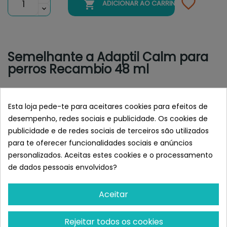

ADICIONAR AO CARRINHO
Semelhante a Adaptil Calm para
perros Recambio 48 ml
Esta loja pede-te para aceitares cookies para efeitos de
desempenho, redes sociais e publicidade. Os cookies de
publicidade e de redes sociais de terceiros são utilizados
para te oferecer funcionalidades sociais e anúncios
personalizados. Aceitas estes cookies e o processamento
de dados pessoais envolvidos?
Aceitar
ADAPTIL
ADAPTIL
Adaptil Calm Difusor Para
Adaptil Transport Spray
Rejeitar todos os cookies
Perros + Recambio 48ml
Antiestrés Para Perros