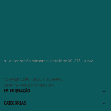
N.º autorización comercial detallista: 09-375-CDMV
Copyright 2016 - 2025 © SuperPet
Desenho web por Difadi.com
EM FORMAÇÃO
keyboard_arrow_down
CATEGORIAS
keyboard_arrow_down