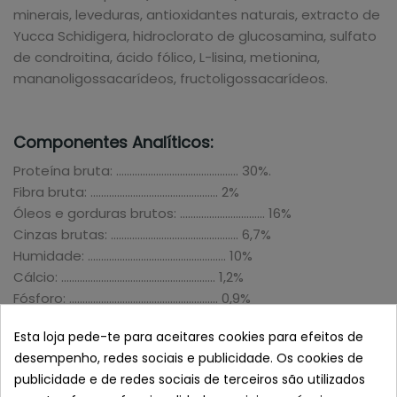
minerais, leveduras, antioxidantes naturais, extracto de
Yucca Schidigera, hidroclorato de glucosamina, sulfato
de condroitina, ácido fólico, L-lisina, metionina,
mananoligossacarídeos, fructoligossacarídeos.
Componentes Analíticos:
Proteína bruta: .............................................. 30%.
Fibra bruta: ................................................ 2%
Óleos e gorduras brutos: ................................ 16%
Cinzas brutas: ................................................ 6,7%
Humidade: .................................................... 10%
Cálcio: .......................................................... 1,2%
Fósforo: ........................................................ 0,9%
Sódio: ........................................................... 0,45%
Esta loja pede-te para aceitares cookies para efeitos de
desempenho, redes sociais e publicidade. Os cookies de
publicidade e de redes sociais de terceiros são utilizados
Aditivos: