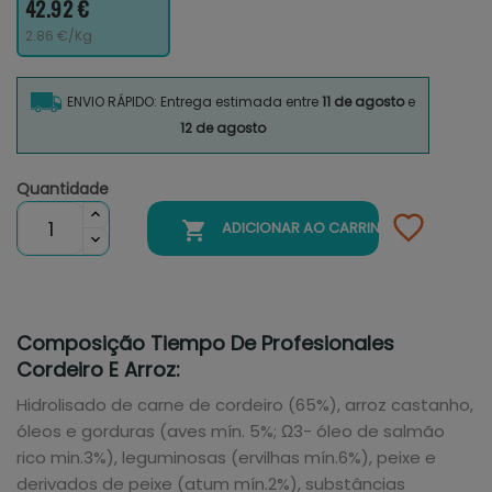
42.92 €
2.86 €/Kg
ENVIO RÁPIDO: Entrega estimada entre
11 de agosto
e
12 de agosto
Quantidade

ADICIONAR AO CARRINHO
Composição Tiempo De Profesionales
Cordeiro E Arroz:
Hidrolisado de carne de cordeiro (65%), arroz castanho,
óleos e gorduras (aves mín. 5%; Ω3- óleo de salmão
rico min.3%), leguminosas (ervilhas mín.6%), peixe e
derivados de peixe (atum mín.2%), substâncias