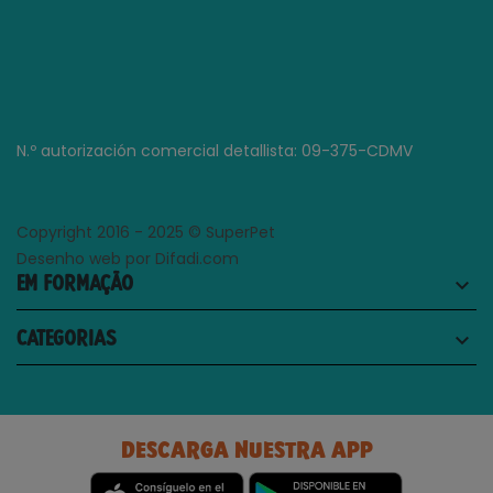
N.º autorización comercial detallista: 09-375-CDMV
Copyright 2016 - 2025 © SuperPet
Desenho web por Difadi.com
EM FORMAÇÃO
keyboard_arrow_down
CATEGORIAS
keyboard_arrow_down
DESCARGA NUESTRA APP