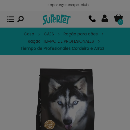
soporte@superpet.club
Superpet, comida para mascotas
VER
x
Superpet Club.
APP GRATIS - En
Google Play
0
Casa
CÃES
Ração para cães
Ração TIEMPO DE PROFESIONALES
Tiempo de Profesionales Cordeiro e Arroz