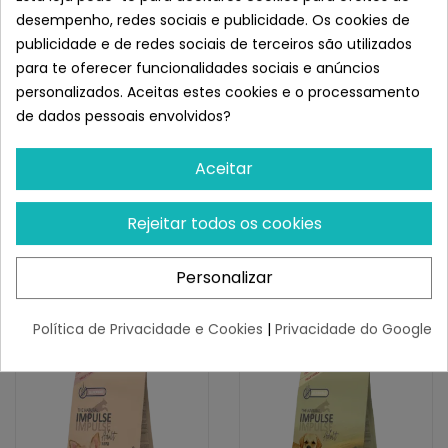
desempenho, redes sociais e publicidade. Os cookies de
Composição:
publicidade e de redes sociais de terceiros são utilizados
Frango fresco (25%), proteína de frango desidratada,
para te oferecer funcionalidades sociais e anúncios
ervilhas, arroz, polpa de maçã, polpa de beterraba,
personalizados. Aceitas estes cookies e o processamento
arroz, fígado de frango hidrolisado, minerais, leveduras,
de dados pessoais envolvidos?
gordura de aves, celulose (fibras vegetais), óleo de
peixe, krill, sementes de psílio, cenoura, óleo de oliva,
Aceitar
parede celular de levedura hidrolisada (fonte de MOS),
glucosamina, cardo de leite, sulfato de condroitina,
Rejeitar todos os cookies
schidigera de yucca, tomilho, extracto de mexilhão
com lábio verde.
Personalizar
Semelhante a The Natural Impulse
Dog Adult Light
Política de Privacidade e Cookies
|
Privacidade do Google