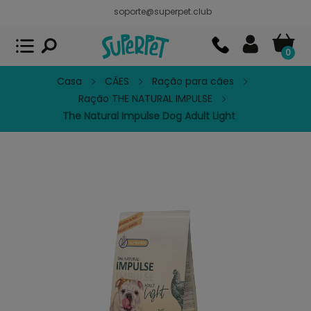
soporte@superpet.club
Superpet, comida para mascotas
VER
x
Superpet Club.
APP GRATIS - En
Google Play
0
Casa
CÃES
Ração para cães
Ração THE NATURAL IMPULSE
The Natural Impulse Dog Adult Light