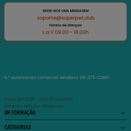
ENVIE-NOS UMA MENSAGEM
soporte@superpet.club
Horario de atençao:
L a V 09.00 - 18.00h
N.º autorización comercial detallista: 09-375-CDMV
Copyright 2016 - 2025 © SuperPet
Desenho web por Difadi.com
EM FORMAÇÃO
keyboard_arrow_down
CATEGORIAS
keyboard_arrow_down