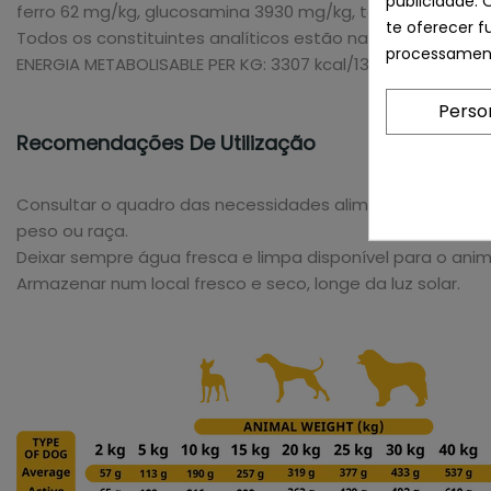
publicidade. 
ferro 62 mg/kg, glucosamina 3930 mg/kg, taurina 2680 mg
te oferecer f
Todos os constituintes analíticos estão naturalmente pr
processament
ENERGIA METABOLISABLE PER KG: 3307 kcal/13837kJ
Perso
Recomendações De Utilização
Consultar o quadro das necessidades alimentares diárias
peso ou raça.
Deixar sempre água fresca e limpa disponível para o ani
Armazenar num local fresco e seco, longe da luz solar.