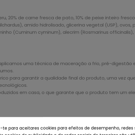
u, 20% de carne fresca de pato, 10% de peixe inteiro fresco 
lchardus), amido hidrolisado, glicerina vegetal (USP), ovos, 
minho (Cuminum cyminum), alecrim (Rosmarinus officinalis)
aplicamos uma técnica de maceração a frio, pré-digestão 
sumos.
co para garantir a qualidade final do produto, uma vez que 
ecnológicos.
uzidos em casa, o que garante que o produto tem um elevad
e-te para aceitares cookies para efeitos de desempenho, redes 
cinza bruta 7%, humidade 25%, ácidos gordos polinsaturados 