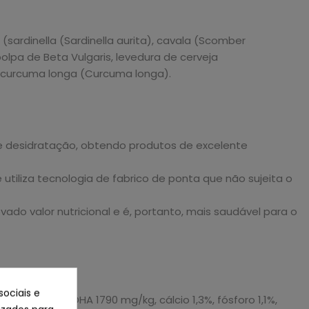
(sardinella (Sardinella aurita), cavala (Scomber
polpa de Beta Vulgaris, levedura de cerveja
, curcuma longa (Curcuma longa).
e desidratação, obtendo produtos de excelente
utiliza tecnologia de fabrico de ponta que não sujeita o
o valor nutricional e é, portanto, mais saudável para o
sociais e
ómega-3 EPA+DHA 1790 mg/kg, cálcio 1,3%, fósforo 1,1%,