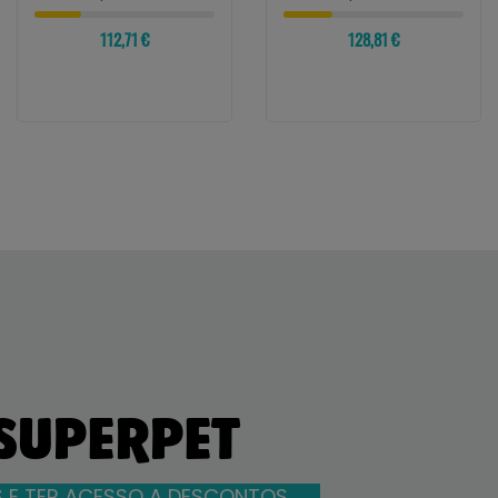
112,71 €
128,81 €
 SUPERPET
 E TER ACESSO A DESCONTOS