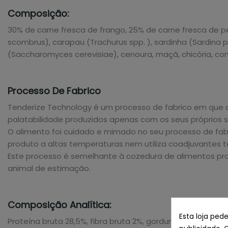
Composição:
30% de carne fresca de frango, 25% de carne fresca de per
scombrus), carapau (Trachurus spp. ), sardinha (Sardina pi
(Saccharomyces cerevisiae), cenoura, maçã, chicória, co
Processo De Fabrico
Tenderize Technology é um processo de fabrico em que 
palatabilidade produzidos apenas com os seus próprios 
O alimento foi cuidado e mimado no seu processo de fabri
produto a altas temperaturas nem utiliza coadjuvantes t
Este processo é semelhante à cozedura de alimentos prod
animal de estimação.
Composição Analítica:
Esta loja ped
Proteína bruta 28,5%, fibra bruta 2%, gordura bruta 14%, 