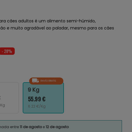
 para cães adultos é um alimento semi-húmido,
estão e muito agradável ao paladar, mesmo para os cães
- 28%
ENVÍO GRATIS
9 Kg
€
55.99 €
/Kg
6.22 €/Kg
imada entre
11 de agosto
e
12 de agosto