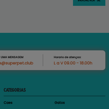
S UMA MENSAGEM
Horario de atençao:
e@superpet.club
L a V 09.00 - 18.00h
CATEGORIAS
Caes
Gatos