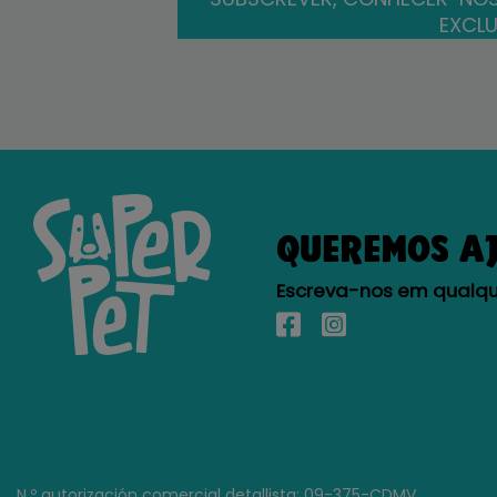
EXCLU
QUEREMOS A
Escreva-nos em qualque
N.º autorización comercial detallista: 09-375-CDMV