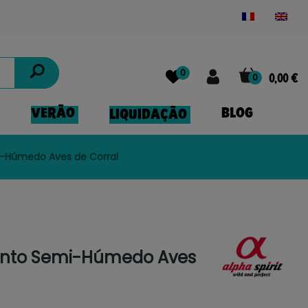
Powered by
Translate
0
0
0,00 €
VERÃO
BLOG
LIQUIDAÇÃO
mi-Húmedo Aves de Corral
mento Semi-Húmedo Aves