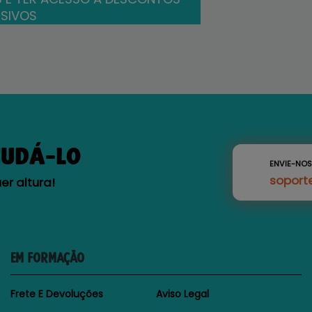
SIVOS
JUDÁ-LO
ENVIE-NO
soport
r altura!
EM FORMAÇÃO
Frete E Devoluções
Aviso Legal