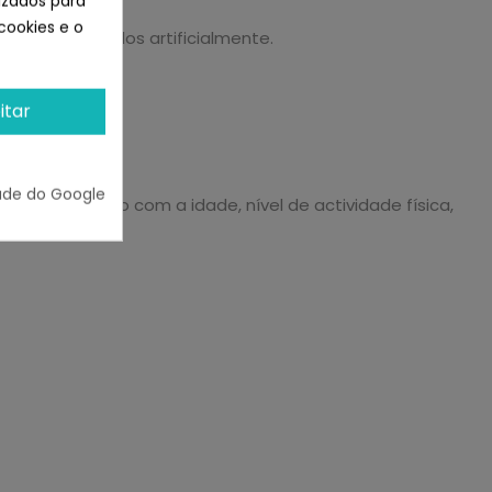
lizados para
cookies e o
ram adicionados artificialmente.
itar
ade do Google
tos de acordo com a idade, nível de actividade física,