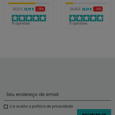
78,22 €
34,00 €
- 28%
- 16%
55,99 €
28,49 €
9
opiniões
11
opiniões
Li e aceito a política de privacidade