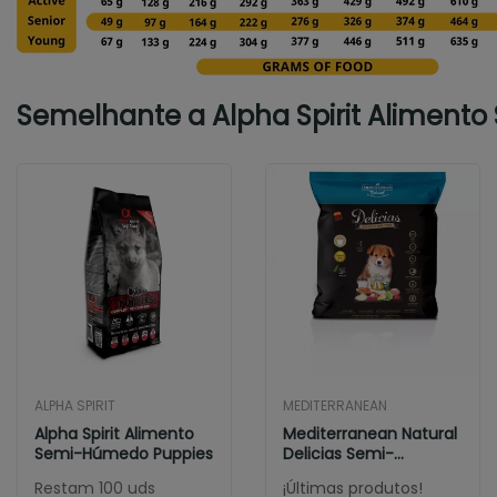
Semelhante a Alpha Spirit Aliment
ALPHA SPIRIT
MEDITERRANEAN
Alpha Spirit Alimento
Mediterranean Natural
Semi-Húmedo Puppies
Delicias Semi-
Húmedas Para...
Restam 100 uds
¡Últimas produtos!