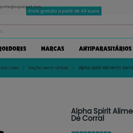
porte@superpet.club
Envio gratuito a partir de 49 euros
ROEDORES
MARCAS
ANTIPARASITÁRIOS
para cães
Ração semi-úmida
Alpha Spirit Alimento Se
Alpha Spirit Ali
De Corral