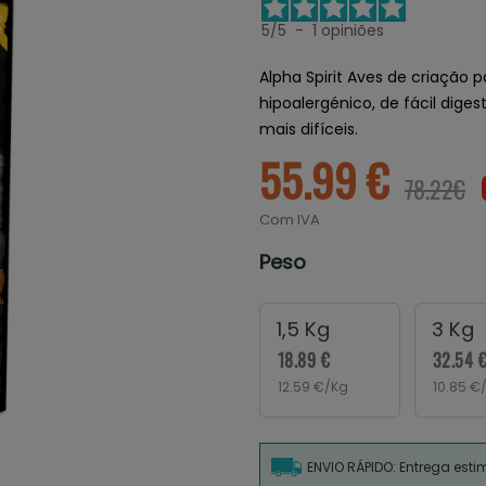
5
/
5
-
1
opiniões
Alpha Spirit Aves de criação
hipoalergénico, de fácil dig
mais difíceis.
55.99 €
78.22€
Com IVA
Peso
1,5 Kg
3 Kg
18.89 €
32.54 
12.59 €/Kg
10.85 €
ENVIO RÁPIDO: Entrega est