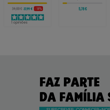
34,00 €
5,78 €
- 18%
27,99 €
1
opiniões
FAZ PARTE
DA FAMÍLIA
SUBSCREVER, CONHECER-NOS