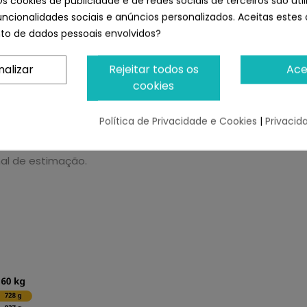
Os cookies de publicidade e de redes sociais de terceiros são uti
/kg.
uncionalidades sociais e anúncios personalizados. Aceitas estes 
esentes e são derivados das nossas matérias-primas; não fo
o de dados pessoais envolvidos?
nalizar
Rejeitar todos os
Ace
cookies
Política de Privacidade e Cookies
|
Privacid
 como ponto de referência, variando a quantidade de alimen
mal de estimação.