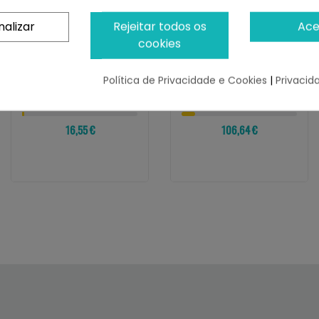
nalizar
Rejeitar todos os
Ace
cookies
PLATINUM
PLATINUM
Platinum Natural Adult
Platinum Vetactive De
Mini Lamb And Rice
Pollo Para Perros Senior
Política de Privacidade e Cookies
|
Privacid
¡Últimas produtos!
¡Últimas produtos!
16,55 €
106,64 €