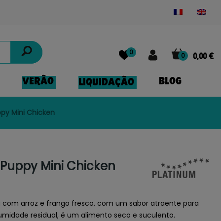
Powered by
Translate
0
0
0,00 €
VERÃO
BLOG
LIQUIDAÇÃO
ppy Mini Chicken
 Puppy Mini Chicken
ta com arroz e frango fresco, com um sabor atraente para
 umidade residual, é um alimento seco e suculento.