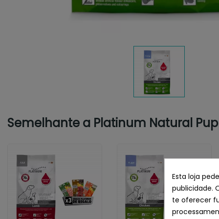
Semelhante a Platinum Natural Pup
Esta loja ped
publicidade. 
te oferecer f
processament