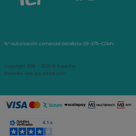
N.º autorización comercial detallista: 09-375-CDMV
Copyright 2016 - 2025 © SuperPet
Desenho web por Difadi.com