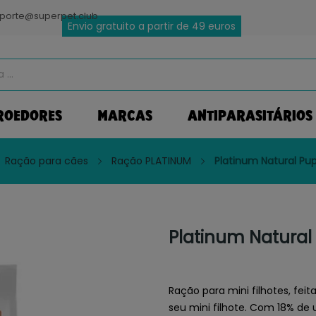
porte@superpet.club
Envio gratuito a partir de 49 euros
ROEDORES
MARCAS
ANTIPARASITÁRIOS
Ração para cães
Ração PLATINUM
Platinum Natural Pu
Platinum Natural
Ração para mini filhotes, fei
seu mini filhote. Com 18% de