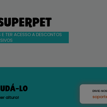
 SUPERPET
 E TER ACESSO A DESCONTOS
SIVOS
JUDÁ-LO
ENVIE-NO
soport
r altura!