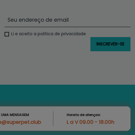
Li e aceito a política de privacidade
S UMA MENSAGEM
Horario de atençao:
e@superpet.club
L a V 09.00 - 18.00h