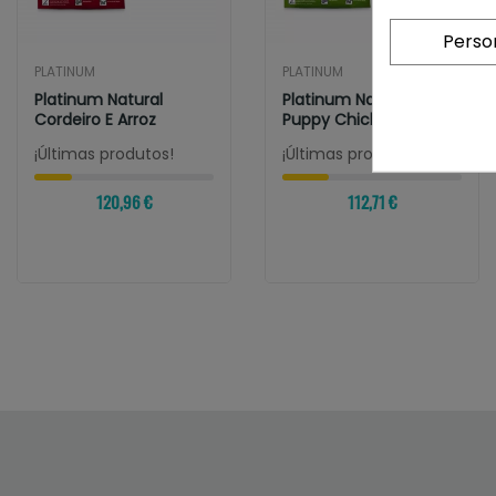
Perso
PLATINUM
PLATINUM
Platinum Natural
Platinum Natural
Cordeiro E Arroz
Puppy Chicken
¡Últimas produtos!
¡Últimas produtos!
120,96 €
112,71 €