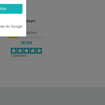
itar
PLATINUM
Galinha Platinum
Natural
ade do Google
¡Últimas produtos!
107,18 €
1
opiniões