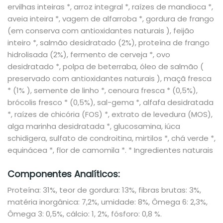
ervilhas inteiras *, arroz integral *, raízes de mandioca *,
aveia inteira *, vagem de alfarroba *, gordura de frango
(em
conserva com antioxidantes naturais
), feijão
inteiro *, salmão desidratado (2%), proteína de frango
hidrolisada (2%), fermento de cerveja *, ovo
desidratado *, polpa de beterraba, óleo de salmão (
preservado com antioxidantes naturais
), maçã fresca
* (1% ), semente de linho *, cenoura fresca * (0,5%),
brócolis fresco * (0,5%), sal-gema *, alfafa desidratada
*, raízes de chicória (FOS) *, extrato de levedura (MOS),
alga marinha desidratada *, glucosamina, iúca
schidigera, sulfato de condroitina, mirtilos *, chá verde *,
equinácea *, flor de camomila *.
* Ingredientes naturais
Componentes Analíticos:
Proteína: 31%, teor de gordura: 13%, fibras brutas: 3%,
matéria inorgânica: 7,2%, umidade: 8%, Ômega 6: 2,3%,
Ômega 3: 0,5%, cálcio: 1, 2%, fósforo: 0,8 %.