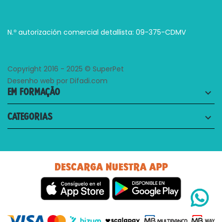
N.º autorización comercial detallista: 09-375-CDMV
Copyright 2016 - 2025 © SuperPet
Desenho web por Difadi.com
EM FORMAÇÃO
keyboard_arrow_down
CATEGORIAS
keyboard_arrow_down
DESCARGA NUESTRA APP