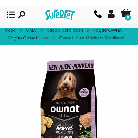
Superpet, comida para mascotas
VER
x
Superpet Club.
0
APP GRATIS - En
Google Play
Casa
CÃES
Ração para cães
Ração OWNAT
Ração Ownat Ultra
Ownat Ultra Medium Sterilized