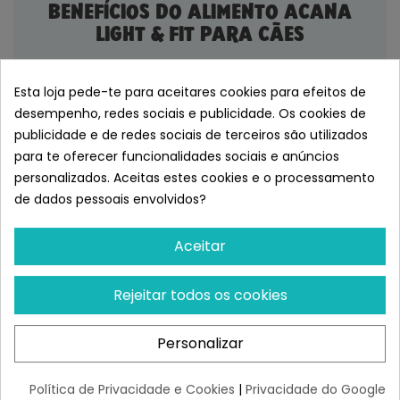
BENEFÍCIOS DO ALIMENTO ACANA
LIGHT & FIT PARA CÃES
Esta loja pede-te para aceitares cookies para efeitos de
desempenho, redes sociais e publicidade. Os cookies de
publicidade e de redes sociais de terceiros são utilizados
para te oferecer funcionalidades sociais e anúncios
Monoproteico
personalizados. Aceitas estes cookies e o processamento
de dados pessoais envolvidos?
Apenas o salmão como fonte de proteína animal,
o que facilita detetar se o seu cão é alérgico ou
Aceitar
tolerante a outras carnes por exclusão.
Rejeitar todos os cookies
Personalizar
Sem cereais
Política de Privacidade e Cookies
|
Privacidade do Google