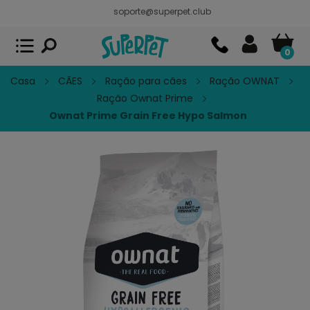
soporte@superpet.club
Superpet, comida para mascotas
VER
x
Superpet Club.
APP GRATIS - En
Google Play
0
Casa
CÃES
Ração para cães
Ração OWNAT
Ração Ownat Prime
Ownat Prime Grain Free Hypo Salmon