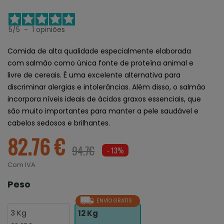
5
/
5
-
1
opiniões
Comida de alta qualidade especialmente elaborada
com salmão como única fonte de proteína animal e
livre de cereais. É uma excelente alternativa para
discriminar alergias e intolerâncias. Além disso, o salmão
incorpora níveis ideais de ácidos graxos essenciais, que
são muito importantes para manter a pele saudável e
cabelos sedosos e brilhantes.
82.76 €
94.7€
- 13%
Com IVA
Peso
ENVÍO GRATIS
3 Kg
12 Kg