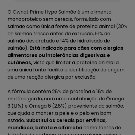
O Ownat Prime Hypo Salmão é um alimento
monoproteico sem cereais, formulado com
salmão como única fonte de proteína animal (30%
de salmão fresco antes da extrusão, 16% de
salmão desidratado e 14% de hidrolisado de
salmão).
Está indicado para cães com alergias
alimentares ou intolerâncias digestivas e
cutâneas,
visto que limitar a proteína animal a
uma única fonte facilita a identificação da origem
de uma reação alérgica por exclusão.
A fórmula contém 28% de proteína e 18% de
matéria gorda, com uma contribuição de Ómega
3 (1,1%) e Ómega 6 (2,8%) proveniente do salmão,
que ajuda a manter a pele e o pelo em bom
estado.
Substitui os cereais por ervilhas,
mandioca, batata e alfarroba
como fontes de
hidratos de carbono, e incorpora glucosamina e