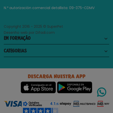
N.º autorización comercial detallista: 09-375-CDMV
Copyright 2016 - 2025 © SuperPet
Desenho web por Difadi.com
EM FORMAÇÃO
keyboard_arrow_down
CATEGORIAS
keyboard_arrow_down
DESCARGA NUESTRA APP