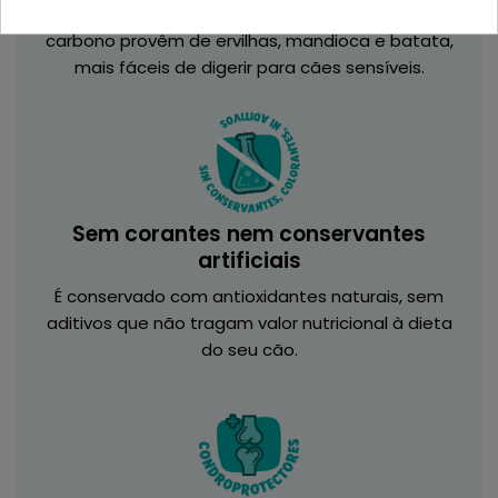
Não contém trigo, milho nem arroz; os hidratos de
carbono provêm de ervilhas, mandioca e batata,
mais fáceis de digerir para cães sensíveis.
Sem corantes nem conservantes
artificiais
É conservado com antioxidantes naturais, sem
aditivos que não tragam valor nutricional à dieta
do seu cão.