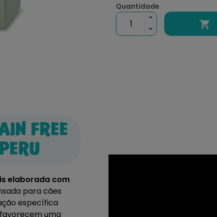
Quantidade

IN FREE
 PERU
is elaborada com
sada para cães
ação específica
e favorecem uma