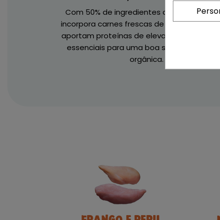
Perso
Com 50% de ingredientes cárnicos, a Ow
incorpora carnes frescas de frango e peru
aportam proteínas de elevado valor biológ
essenciais para uma boa saúde muscular
orgânica.