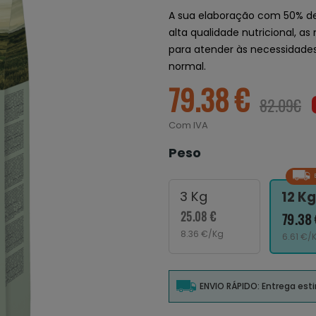
A sua elaboração com 50% de
alta qualidade nutricional, as
para atender às necessidades
normal.
79.38 €
82.09€
Com IVA
Peso
3 Kg
12 Kg
25.08 €
79.38 
8.36 €/Kg
6.61 €/
ENVIO RÁPIDO: Entrega es