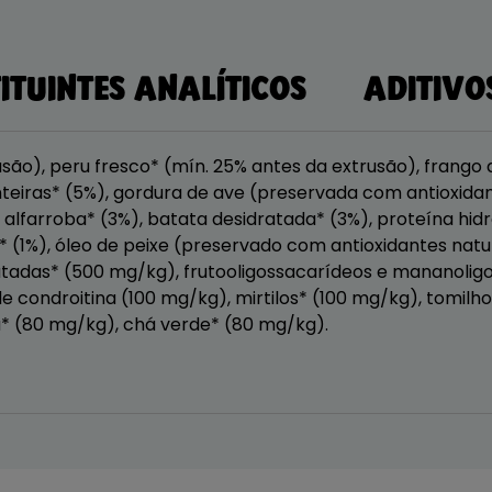
ITUINTES ANALÍTICOS
ADITIVO
são), peru fresco* (mín. 25% antes da extrusão), frango
inteiras* (5%), gordura de ave (preservada com antioxidan
alfarroba* (3%), batata desidratada* (3%), proteína hid
 (1%), óleo de peixe (preservado com antioxidantes natura
ratadas* (500 mg/kg), frutooligossacarídeos e mananolig
de condroitina (100 mg/kg), mirtilos* (100 mg/kg), tomilh
* (80 mg/kg), chá verde* (80 mg/kg).