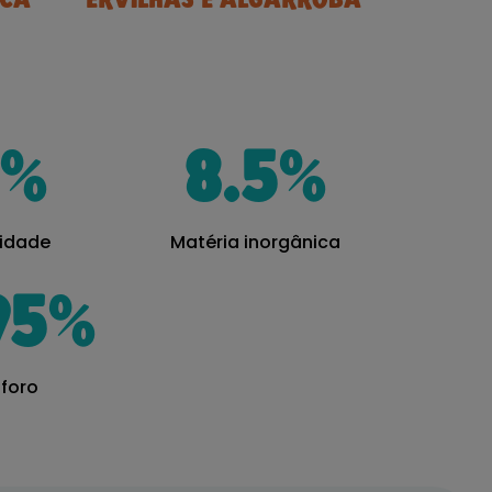
OCA
ERVILHAS E ALGARROBA
%
8.5
%
idade
Matéria inorgânica
95
%
foro