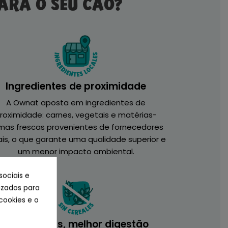
ARA O SEU CÃO?
Ingredientes de proximidade
A Ownat aposta em ingredientes de
roximidade: carnes, vegetais e matérias-
imas frescas provenientes de fornecedores
ais, o que garante uma qualidade superior e
um menor impacto ambiental.
sociais e
lizados para
cookies e o
Sem cereais, melhor digestão