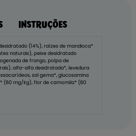
S
INSTRUÇÕES
 desidratado (14%), raízes de mandioca*
tes naturais), peixe desidratado
rogenada de frango, polpa de
is), alfa-alfa desidratada*, levedura
ossacarídeos, sal gema*, glucosamina
o* (80 mg/kg), flor de camomila* (80