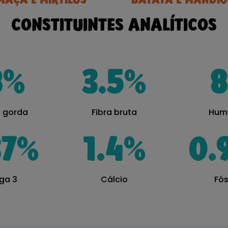
MAÇÃ E MIRTILOS
BATATA E MANDI
CONSTITUINTES ANALÍTICOS
8
%
3.5
%
8
a gorda
Fibra bruta
Hum
37
%
1.4
%
0.
ga 3
Cálcio
Fós