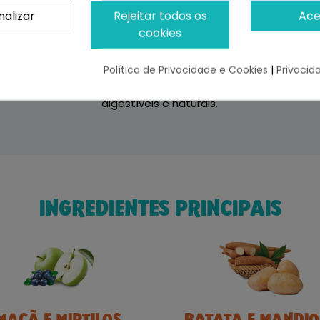
natural
nalizar
Rejeitar todos os
Ace
nat
cookies
 que
Graças ao seu elevado conteúdo em carne, a
co
ico,
Ownat Prime pode formular receitas com
in
 e
menos carboidratos. Substitui os cereais por
s
Política de Privacidade e Cookies
|
Privacid
leguminosas e tubérculos, fontes mais
digestíveis e naturais.
INGREDIENTES PRINCIPAIS