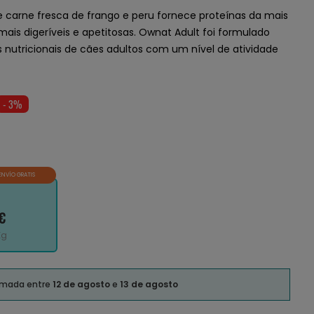
 carne fresca de frango e peru fornece proteínas da mais
 mais digeríveis e apetitosas. Ownat Adult foi formulado
 nutricionais de cães adultos com um nível de atividade
- 3%
ENVÍO GRATIS
€
Kg
timada entre
12 de agosto
e
13 de agosto