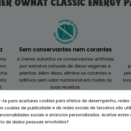
HER OWNAT CLASSIC ENERGY P
a
Sem conservantes nem corantes
uma
A Ownat substitui os conservantes artificiais
com
por extratos naturais de óleos vegetais e
p
orta
plantas. Além disso, elimina os corantes e
pr
eto
aditivos sem valor nutricional em todas as
loc
.
suas receitas.
e-te para aceitares cookies para efeitos de desempenho, redes 
Os cookies de publicidade e de redes sociais de terceiros são uti
uncionalidades sociais e anúncios personalizados. Aceitas estes 
o de dados pessoais envolvidos?
Baixo em carboidratos, mais