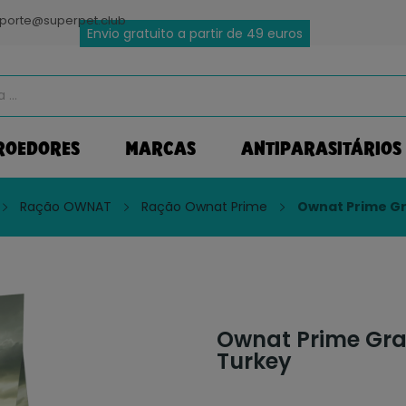
porte@superpet.club
Envio gratuito a partir de 49 euros
ROEDORES
MARCAS
ANTIPARASITÁRIOS
Ração OWNAT
Ração Ownat Prime
Ownat Prime Gr
Ownat Prime Grai
Turkey