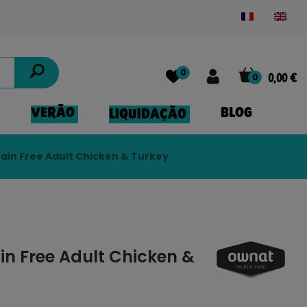
Powered by
Translate
0
0
0,00 €
VERÃO
BLOG
LIQUIDAÇÃO
ain Free Adult Chicken & Turkey
n Free Adult Chicken &