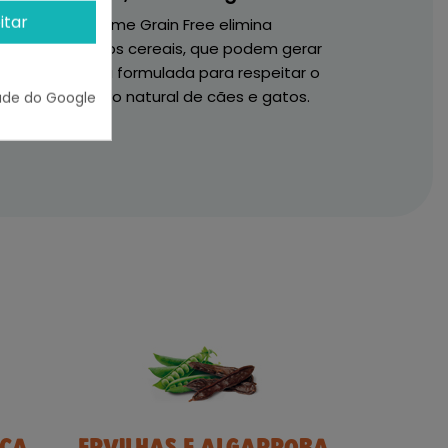
itar
A Ownat Prime Grain Free elimina
mpletamente os cereais, que podem gerar
tolerâncias. Está formulada para respeitar o
istema digestivo natural de cães e gatos.
ade do Google