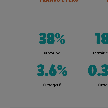
FRANGO E PERU
38
%
1
Proteína
Matéri
3.6
%
0.
Ómega 6
Óme