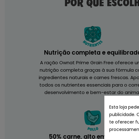
POR QUE ESCOL
Nutrição completa e equilibrad
A ração Ownat Prime Grain Free oferece 
nutrição completa graças à sua fórmula 
ingredientes naturais e carnes frescas. Ap
todos os nutrientes essenciais para o corr
desenvolvimento e bem-estar do animal
Esta loja ped
publicidade. 
te oferecer f
processament
50% carne, alto em proteínas