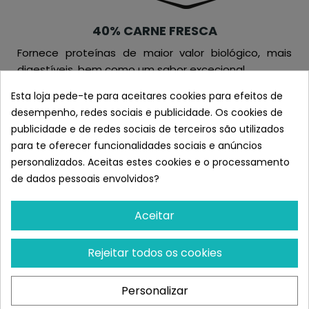
40% CARNE FRESCA
Fornece proteínas de maior valor biológico, mais
digestíveis, bem como um sabor excecional.
Esta loja pede-te para aceitares cookies para efeitos de
desempenho, redes sociais e publicidade. Os cookies de
publicidade e de redes sociais de terceiros são utilizados
para te oferecer funcionalidades sociais e anúncios
personalizados. Aceitas estes cookies e o processamento
SEM CEREAIS
de dados pessoais envolvidos?
O sistema digestivo de cães e gatos não está
Aceitar
preparado para assimilar os cereais crus e, embora
consigam digerir os cereais cozinhados, estes
podem ser fonte de intolerâncias e alergias
Rejeitar todos os cookies
alimentares. Por isso, prescindimos totalmente dos
cereais nas nossas formulações Grain Free.
Personalizar