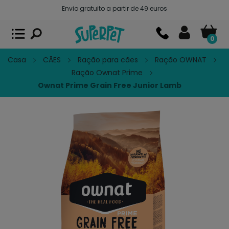
Envio gratuito a partir de 49 euros
Superpet, comida para mascotas
VER
x
Superpet Club.
APP GRATIS - En
Google Play
0
Casa
CÃES
Ração para cães
Ração OWNAT
Ração Ownat Prime
Ownat Prime Grain Free Junior Lamb