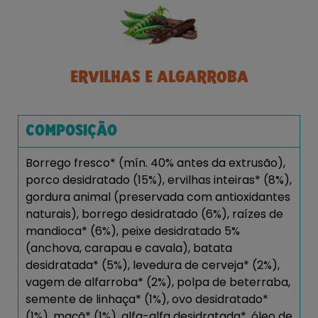
ERVILHAS E ALGARROBA
COMPOSIÇÃO
Borrego fresco* (mín. 40% antes da extrusão),
porco desidratado (15%), ervilhas inteiras* (8%),
gordura animal (preservada com antioxidantes
naturais), borrego desidratado (6%), raízes de
mandioca* (6%), peixe desidratado 5%
(anchova, carapau e cavala), batata
desidratada* (5%), levedura de cerveja* (2%),
vagem de alfarroba* (2%), polpa de beterraba,
semente de linhaça* (1%), ovo desidratado*
(1%), maçã* (1%), alfa-alfa desidratada*, óleo de