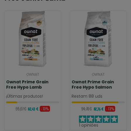
OWNAT
OWNAT
Ownat Prime Grain
Ownat Prime Grain
Free Hypo Lamb
Free Hypo Salmon
¡Últimas produtos!
Restam 88 uds
95,07 €
94,70 €
- 13%
- 13%
82,43 €
82,76 €
1
opiniões