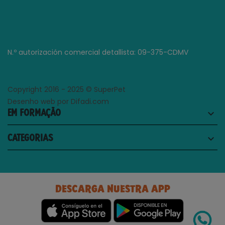
N.º autorización comercial detallista: 09-375-CDMV
Copyright 2016 - 2025 © SuperPet
Desenho web por Difadi.com
EM FORMAÇÃO
keyboard_arrow_down
CATEGORIAS
keyboard_arrow_down
DESCARGA NUESTRA APP