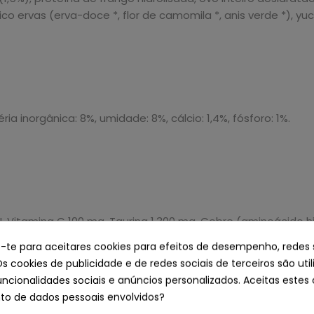
 ervas (erva-doce *, flor de camomila *, anis verde *), yucc
ria inorgânica: 8%, umidade: 8%, cálcio: 1,4%, fósforo: 1%.
0 UI, Vitamina C 100 mg, Taurina 1.300 mg, Cobre (aminoácid
quelato de zinco de aminoácidos hidratado) 7 mg, ferro (su
e-te para aceitares cookies para efeitos de desempenho, redes 
ntioxidantes naturais.
Os cookies de publicidade e de redes sociais de terceiros são uti
uncionalidades sociais e anúncios personalizados. Aceitas estes 
o de dados pessoais envolvidos?