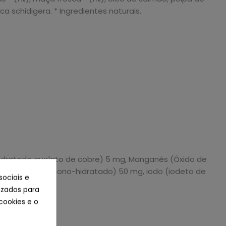
a schidigera. * Ingredientes naturais.
o hidratado quelato de cobre) 5 mg, Manganês (Óxido de
lfato ferroso, mono-hidratado) 50 mg, iodo (iodeto de
sociais e
lizados para
cookies e o