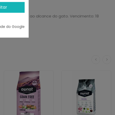
itar
limpa e fresca ao alcance do gato. Vencimento: 18
ade do Google