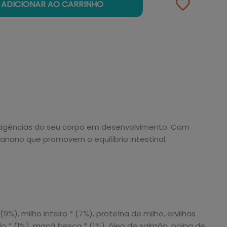
ADICIONAR AO CARRINHO
s exigências do seu corpo em desenvolvimento. Com
anano que promovem o equilíbrio intestinal.
9%), milho inteiro * (7%), proteína de milho, ervilhas
ado * (1%), maçã fresca * (1%), óleo de salmão, polpa de