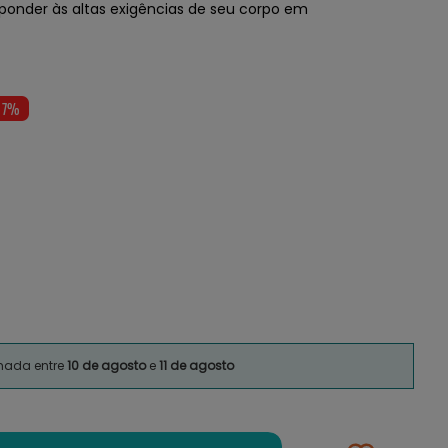
sponder às altas exigências de seu corpo em
- 7%
imada entre
10 de agosto
e
11 de agosto