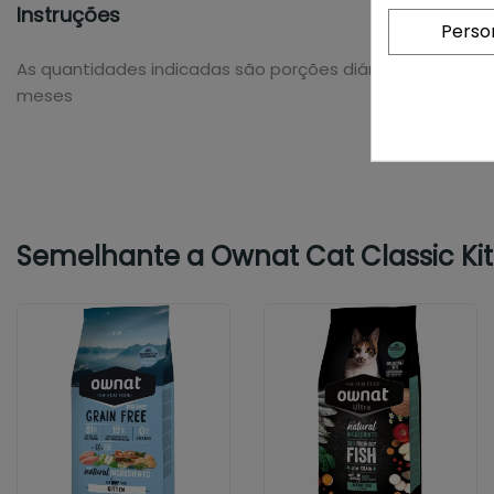
Instruções
Perso
As quantidades indicadas são porções diárias recomenda
meses
Semelhante a Ownat Cat Classic Ki