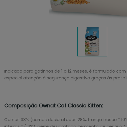
Indicado para gatinhos de 1 a 12 meses, é formulado com
especial atenção à segurança digestiva graças às proteí
Composição Ownat Cat Classic Kitten:
Carnes 38% (carnes desidratadas 28%, frango fresco * 10%), 
inteiras * ( 4%), peixe desidratado, fermento de cerveja *