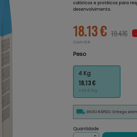
calóricos e protéicos para re
desenvolvimento.
18.13 €
19.47€
Com IVA
Peso
4 Kg
18.13 €
4.53 €/Kg
ENVIO RÁPIDO: Entrega est
Quantidade