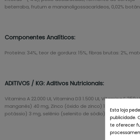
beterraba, frutum e mananoligossacarídeos, 0,02% botânico
Componentes Analíticos:
Proteína: 34%, teor de gordura: 15%, fibras brutas: 2%, maté
ADITIVOS / KG: Aditivos Nutricionais:
Vitamina A 22.000 UI, Vitamina D3 1.500 UI, Vitamina E 35
manganês) 40 mg, Zinco (óxido de zinco) 100 mg , zinco (
Esta loja ped
potássio) 3 mg, selênio (selenito de sódio) 0,2 mg. Com a
publicidade. 
te oferecer f
processament