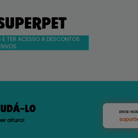
 SUPERPET
 E TER ACESSO A DESCONTOS
SIVOS
JUDÁ-LO
ENVIE-NO
soport
r altura!