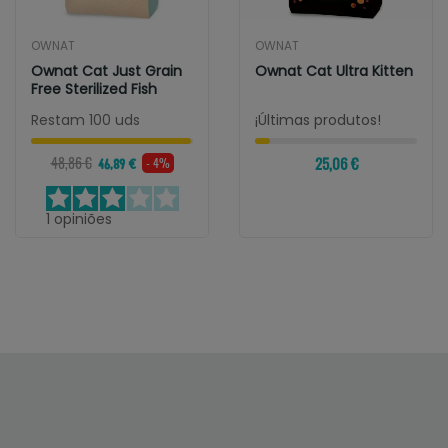
OWNAT
OWNAT
Ownat Cat Just Grain
Ownat Cat Ultra Kitten
Free Sterilized Fish
Restam 100 uds
¡Últimas produtos!
48,86 €
25,06 €
- 4%
46,89 €
1
opiniões