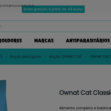
porte@superpet.club
Envio gratuito a partir de 49 euros
ROEDORES
MARCAS
ANTIPARASITÁRIOS
S
Ração para gatos
Ração OWNAT Cat
Ownat Cat C
Ownat Cat Classi
Alimento completo e balancea