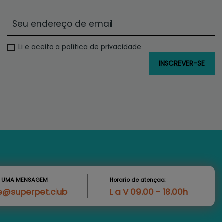
Li e aceito a política de privacidade
S UMA MENSAGEM
Horario de atençao:
e@superpet.club
L a V 09.00 - 18.00h