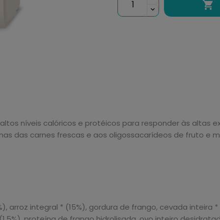

 altos níveis calóricos e protéicos para responder às alta
nas das carnes frescas e aos oligossacarídeos de fruto e m
arroz integral * (15%), gordura de frango, cevada inteira * (
 (1,5%), proteína de frango hidrolisada, ovo inteiro desidrat