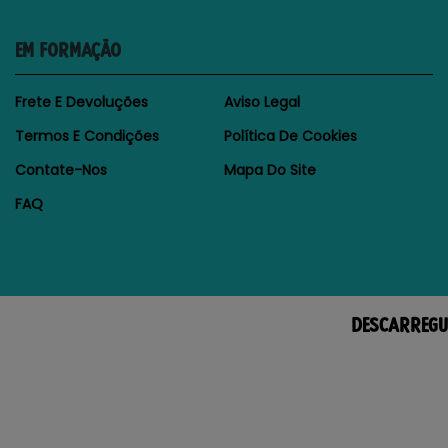
EM FORMAÇÃO
Frete E Devoluções
Aviso Legal
Termos E Condições
Política De Cookies
Contate-Nos
Mapa Do Site
FAQ
DESCARREGU