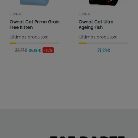
OWNAT
OWNAT
Ownat Cat Prime Grain
Ownat Cat Ultra
Free Kitten
Ageing Fish
¡Últimas produtos!
¡Últimas produtos!
38,87 €
27,23 €
- 10%
34,89 €