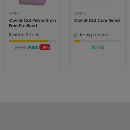
OWNAT
OWNAT
Ownat Cat Prime Grain
Ownat Cat Care Renal
Free Sterilized
Restam 83 uds
¡Últimas produtos!
77,09 €
27,20 €
- 10%
69,18 €