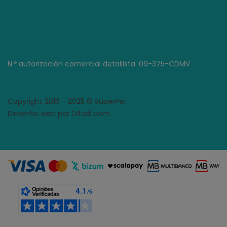
N.º autorización comercial detallista: 09-375-CDMV
Copyright 2016 - 2025 © SuperPet
Desenho web por Difadi.com