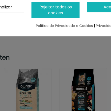
nalizar
Rejeitar todos os
Ace
cookies
das. Armazenar em local fresco e seco. Sempre deixe água 
Política de Privacidade e Cookies
|
Privacid
tten