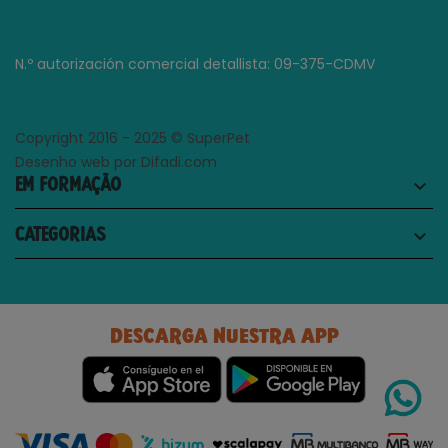
N.º autorización comercial detallista: 09-375-CDMV
Copyright 2016 - 2025 © SuperPet
Desenho web por Difadi.com
EM FORMAÇÃO
keyboard_arrow_down
CATEGORIAS
keyboard_arrow_down
DESCARGA NUESTRA APP