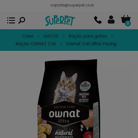
soporte@superpet.club
Superpet, comida para mascotas
VER
x
Superpet Club.
APP GRATIS - En
Google Play
0
Casa
GATOS
Ração para gatos
Ração OWNAT Cat
Ownat Cat Ultra Young