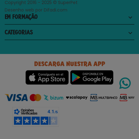
Copyright 2016 - 2025 © SuperPet
Desenho web por Difadi.com
EM FORMAÇÃO
keyboard_arrow_down
CATEGORIAS
keyboard_arrow_down
DESCARGA NUESTRA APP