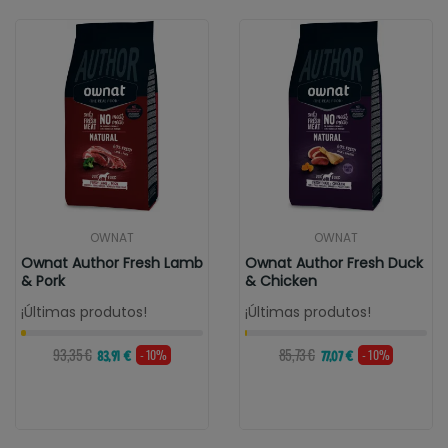
OWNAT
OWNAT
Ownat Author Fresh Lamb
Ownat Author Fresh Duck
& Pork
& Chicken
¡Últimas produtos!
¡Últimas produtos!
93,35 €
85,73 €
- 10%
- 10%
83,91 €
77,07 €