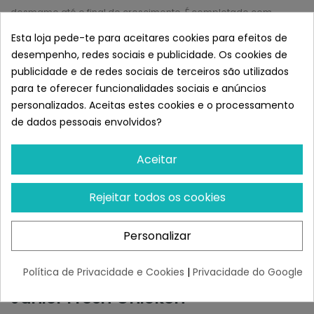
desmame até o final do crescimento. É completado com
bagas de goji, que são uma fonte natural de antioxidantes,
Esta loja pede-te para aceitares cookies para efeitos de
assim como gengibre, que possui propriedades digestivas e
desempenho, redes sociais e publicidade. Os cookies de
carminativas.
publicidade e de redes sociais de terceiros são utilizados
COMPOSIÇÃO:
para te oferecer funcionalidades sociais e anúncios
personalizados. Aceitas estes cookies e o processamento
Frango Fresco (mínimo 60% antes da extrusão), Arroz Integral
de dados pessoais envolvidos?
(12%), Batata Desidratada (8%) Milho Integral (5%), Ervilha
Integral (5%), Gordura de Aves (preservada com antioxidantes
Aceitar
naturais), Azeite Salmão ( conservada com antioxidantes
naturais), levedura de cerveja (1,5%), polpa de beterraba,
legumes frescos antes da extrusão (abóbora 0,5%), raízes de
Rejeitar todos os cookies
chicória (FOS), extrato de levedura (MOS), algas secas,
glucosamina (500 mg/kg), mandioca shidigera, gengibre, (150
Personalizar
mg/kg), goji berries (150 mg/kg), sulfato de condroitina (100
mg/kg)
Política de Privacidade e Cookies
|
Privacidade do Google
Semelhante a Ownat Author
Junior Fresh Chicken