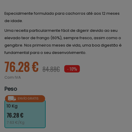
Especialmente formulado para cachorros até aos 12 meses
de idade.
Uma receita particularmente fácil de digerir devido ao seu
elevado teor de frango (60%), sempre fresco, assim como o
gengibre. Nos primeiros meses de vida, uma boa digestão é
fundamental para o seu desenvolvimento.
76.28 €
84.88€
- 10%
Com IVA
Peso
ENVÍO GRATIS
10 Kg
76.28 €
7.63 €/Kg