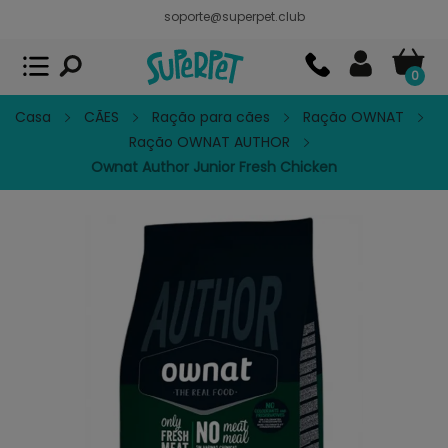
soporte@superpet.club
Superpet, comida para mascotas
VER
x
Superpet Club.
APP GRATIS - En
Google Play
0
Casa
CÃES
Ração para cães
Ração OWNAT
Ração OWNAT AUTHOR
Ownat Author Junior Fresh Chicken