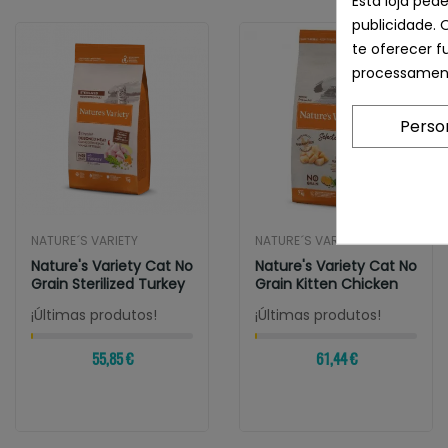
Esta loja ped
publicidade. 
te oferecer f
processament
Perso
NATURE´S VARIETY
NATURE´S VARIETY
Nature's Variety Cat No
Nature's Variety Cat No
Grain Sterilized Turkey
Grain Kitten Chicken
¡Últimas produtos!
¡Últimas produtos!
55,85 €
61,44 €