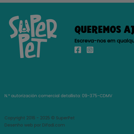
QUEREMOS A
Escreva-nos em qualque
N.º autorización comercial detallista: 09-375-CDMV
Copyright 2016 - 2025 © SuperPet
Desenho web por Difadi.com