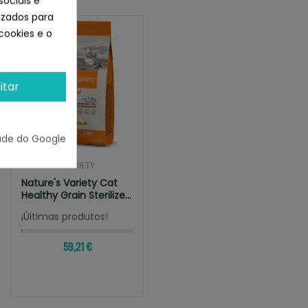
sociais e
lizados para
cookies e o
itar
ade do Google
NATURE´S VARIETY
Nature's Variety Cat
Healthy Grain Sterilized
Salmon
¡Últimas produtos!
59,21 €