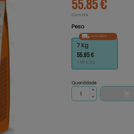
55.85 €
Com IVA
Peso
ENVÍO GRATIS
7 Kg
55.85 €
7.98 €/Kg
Quantidade
