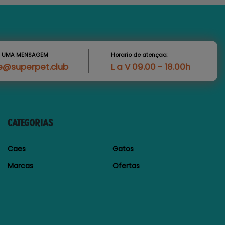
S UMA MENSAGEM
Horario de atençao:
e@superpet.club
L a V 09.00 - 18.00h
CATEGORIAS
Caes
Gatos
Marcas
Ofertas