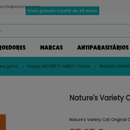
porte@superpet.club
Envio gratuito a partir de 49 euros
ROEDORES
MARCAS
ANTIPARASITÁRIOS
ra gatos
Ração NATURE´S VARIETY Gatos
Nature's Varie
Nature's Variety 
Nature's Variety Cat Original