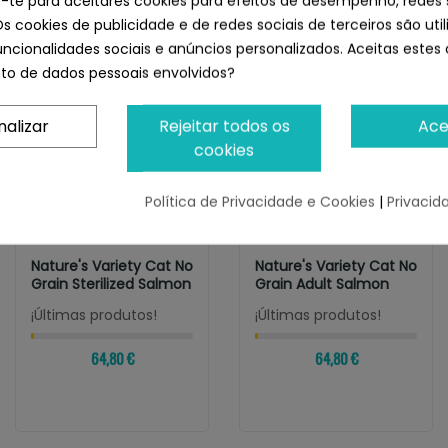
e-te para aceitares cookies para efeitos de desempenho, redes 
Os cookies de publicidade e de redes sociais de terceiros são uti
uncionalidades sociais e anúncios personalizados. Aceitas estes 
o de dados pessoais envolvidos?
nalizar
Rejeitar todos os
Ace
cookies
Política de Privacidade e Cookies
|
Privacid
NATURE´S VARIETY
NATURE´S VARIETY
Nature's Variety Cat No
Nature's Variety Cat No
Grain Sterilized Salmon
Grain Adult Salmon
¡Últimas produtos!
¡Últimas produtos!
64,80 €
64,80 €