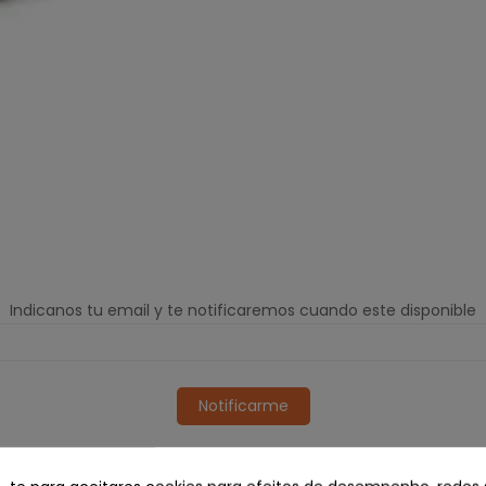
Indicanos tu email y te notificaremos cuando este disponible
Notificarme
Healthy Adult Chicken