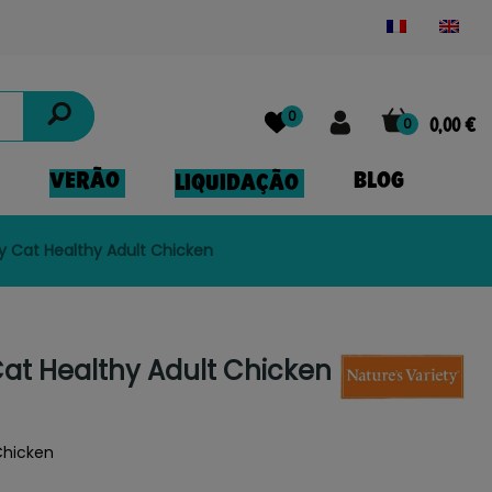
Powered by
Translate
0
0
0,00 €
VERÃO
BLOG
LIQUIDAÇÃO
ty Cat Healthy Adult Chicken
Cat Healthy Adult Chicken
 Chicken