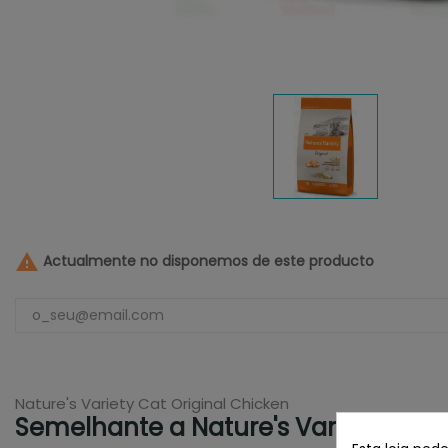

Actualmente no disponemos de este producto
Nature's Variety Cat Original Chicken
Semelhante a Nature's Variety Cat 