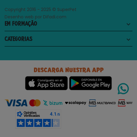
Copyright 2016 - 2025 © SuperPet
Desenho web por Difadi.com
EM FORMAÇÃO
keyboard_arrow_down
CATEGORIAS
keyboard_arrow_down
DESCARGA NUESTRA APP