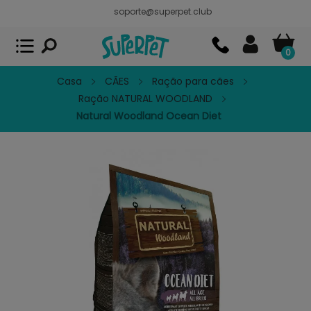
soporte@superpet.club
Superpet, comida para mascotas
VER
x
Superpet Club.
APP GRATIS - En
Google Play
0
Casa
CÃES
Ração para cães
Ração NATURAL WOODLAND
Natural Woodland Ocean Diet