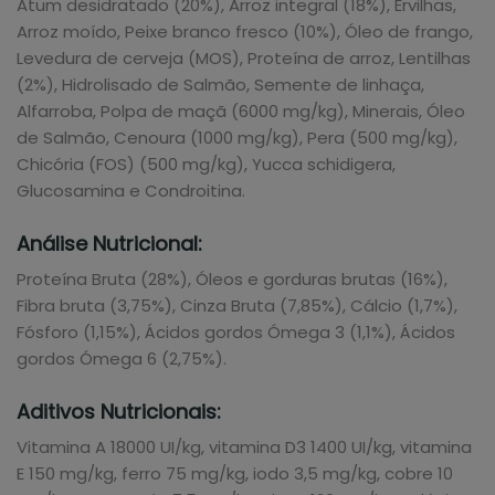
Atum desidratado (20%), Arroz integral (18%), Ervilhas,
Arroz moído, Peixe branco fresco (10%), Óleo de frango,
Levedura de cerveja (MOS), Proteína de arroz, Lentilhas
(2%), Hidrolisado de Salmão, Semente de linhaça,
Alfarroba, Polpa de maçã (6000 mg/kg), Minerais, Óleo
de Salmão, Cenoura (1000 mg/kg), Pera (500 mg/kg),
Chicória (FOS) (500 mg/kg), Yucca schidigera,
Glucosamina e Condroitina.
Análise Nutricional:
Proteína Bruta (28%), Óleos e gorduras brutas (16%),
Fibra bruta (3,75%), Cinza Bruta (7,85%), Cálcio (1,7%),
Fósforo (1,15%), Ácidos gordos Ómega 3 (1,1%), Ácidos
gordos Ómega 6 (2,75%).
Aditivos Nutricionais:
Vitamina A 18000 UI/kg, vitamina D3 1400 UI/kg, vitamina
E 150 mg/kg, ferro 75 mg/kg, iodo 3,5 mg/kg, cobre 10