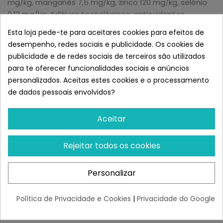
mg/kg, manganês 7,5 mg/kg, zinco 120 mg/kg, selénio
0,12 mg/kg. Aditivos tecnológicos: antioxidantes
naturais (tocoferóis).
Esta loja pede-te para aceitares cookies para efeitos de
desempenho, redes sociais e publicidade. Os cookies de
Total de ingredientes à base de carne
: 39%
publicidade e de redes sociais de terceiros são utilizados
Energia metabolizável:
3800 kcal/kg.
para te oferecer funcionalidades sociais e anúncios
personalizados. Aceitas estes cookies e o processamento
Dieta formulada sem glúten, sem batata, sem lactose,
de dados pessoais envolvidos?
sem corantes, sem aromatizantes e sem
conservantes artificiais.
Aceitar
Tabela De Dosagem:
Rejeitar todos os cookies
Personalizar
Política de Privacidade e Cookies
|
Privacidade do Google