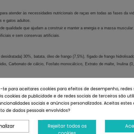
 para atender às necessidades nutricionais de raças em todas as fases da vi
s e gatos adultos.
a de qualidade que ajudam a construir e manter a energia e a massa muscular.
iciais e sem conservas artificiais.
desidratada) 30%, batata, óleo de frango (7,5%), fígado de frango hidrolisad
 sódio, Carbonato de cálcio, Fosfato monocálcico, Extrato de malte, Inulin
e-te para aceitares cookies para efeitos de desempenho, redes 
Os cookies de publicidade e de redes sociais de terceiros são uti
uncionalidades sociais e anúncios personalizados. Aceitas estes 
o de dados pessoais envolvidos?
nalizar
Rejeitar todos os
Ace
cookies