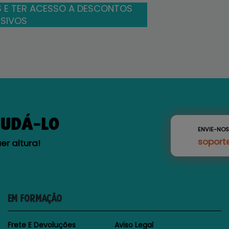
 E TER ACESSO A DESCONTOS
SIVOS
JUDÁ-LO
ENVIE-NO
soport
r altura!
EM FORMAÇÃO
Frete E Devoluções
Aviso Legal