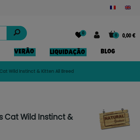
Powered by
Translate
0
0
0,00 €
VERÃO
BLOG
LIQUIDAÇÃO
at Wild Instinct & Kitten All Breed
 Cat Wild Instinct &