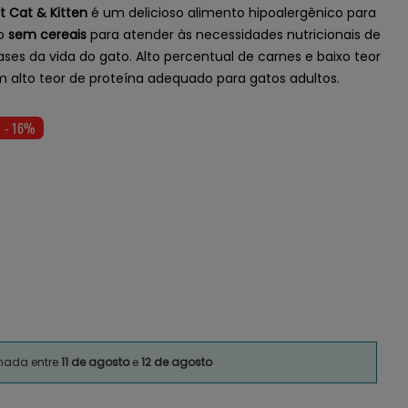
t Cat & Kitten
é um delicioso alimento hipoalergênico para
to
sem cereais
para atender às necessidades nutricionais de
ses da vida do gato. Alto percentual de carnes e baixo teor
 alto teor de proteína adequado para gatos adultos.
- 16%
imada entre
11 de agosto
e
12 de agosto