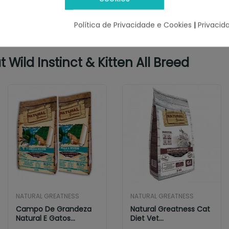
Política de Privacidade e Cookies
|
Privacid
ild Instinct & Kitten All Breed
NATURAL GREATNESS
NATURAL GREATNESS
Campo De Grandeza
Natural Greatness Cat
Natural E Gatos
Diet Vet
Adultos Do Rio
Gastrointestinal