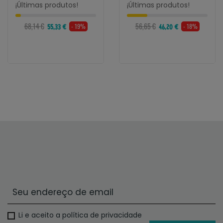
¡Últimas produtos!
¡Últimas produtos!
68,14 €
56,65 €
- 19%
- 18%
55,33 €
46,20 €
Li e aceito a política de privacidade