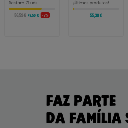
Restam 71 uds
¡Últimas produtos!
50,59 €
55,39 €
- 2%
49,50 €
FAZ PARTE
DA FAMÍLIA