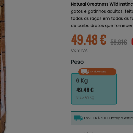
Natural Greatness Wild Instinc
gatos e gatinhos adultos, fei
todas as raças em todas as fa
de carboidratos que fornecem
49.48 €
58.81€
Com IVA
Peso
ENVÍO GRATIS
6 Kg
49.48 €
8.25 €/Kg
ENVIO RÁPIDO: Entrega est