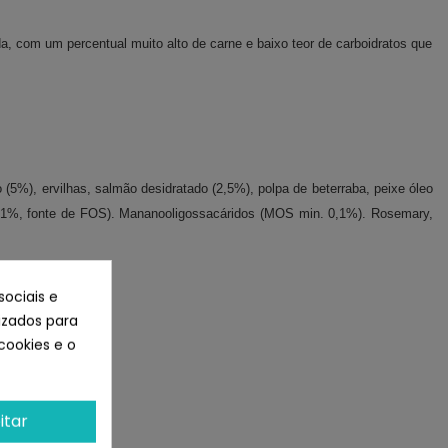
da, com um percentual muito alto de carne e baixo teor de carboidratos que
o (5%), ervilhas, salmão desidratado (2,5%), polpa de beterraba, peixe óleo
a (0,1%, fonte de FOS). Mananooligossacáridos (MOS min. 0,1%). Rosemary,
sociais e
lizados para
cookies e o
itar