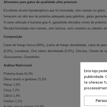
Alimentos para gatos de qualidade ultra premium
Excelente receita hipoalergênica que foi formulada, sem cereais ou grãos,
fornecem um alto teor de proteína adequado para gatinhos, gatas gestante
A carne utilizada é humana grau A, garantindo elevados níveis de proteín
Receita formulada sem cereais, sem lactose, sem corantes ou sabores artif
Composição
Carne de frango fresca (40%), (carne de frango desidratada, carne de peru 
(0,8%), Leveduras, Ovo inteiro desidratado (0,5%), Chicória, Cloreto de
Glucosamine, Chondroitin.
Análise Nutricional
Esta loja ped
Proteína bruta 41,0%
publicidade. 
Óleos brutos e gorduras 21,0%
te oferecer f
Fibras 1,5%
processament
Cinza 7,2%
Cálcio 1,4%
Perso
Fósforo 1,1%
Ácidos graxos ômega 3 0,5%