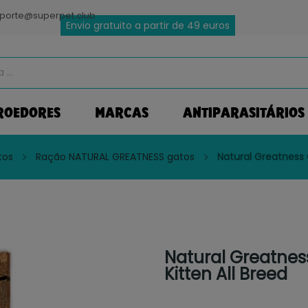
porte@superpet.club
Envio gratuito a partir de 49 euros
ROEDORES
MARCAS
ANTIPARASITÁRIOS
tos
Ração NATURAL GREATNESS gatos
Natural Greatness C
Natural Greatness
Kitten All Breed