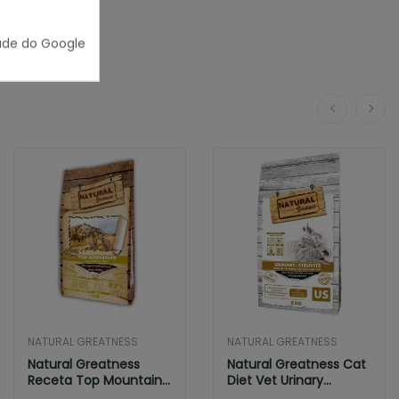
ade do Google
NATURAL GREATNESS
NATURAL GREATNESS
Natural Greatness
Natural Greatness Cat
Receta Top Mountain
Diet Vet Urinary
Cat & Kitten
Struvite