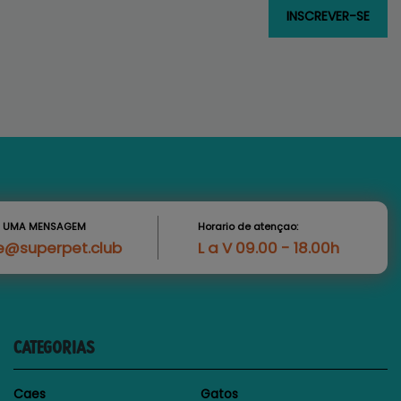
S UMA MENSAGEM
Horario de atençao:
e@superpet.club
L a V 09.00 - 18.00h
CATEGORIAS
Caes
Gatos