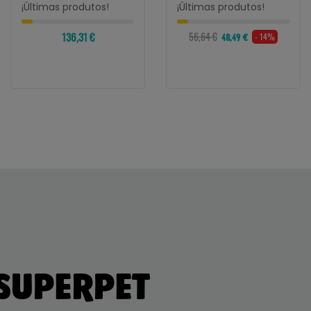
¡Últimas produtos!
¡Últimas produtos!
136,31 €
56,64 €
- 14%
48,49 €
 SUPERPET