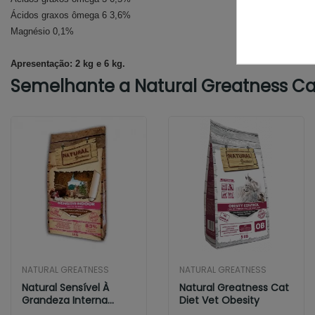
Ácidos graxos ômega 6 3,6%
Magnésio 0,1%
Apresentação: 2 kg e 6 kg.
Semelhante a Natural Greatness Cat W
NATURAL GREATNESS
NATURAL GREATNESS
Natural Sensível À
Natural Greatness Cat
Grandeza Interna
Diet Vet Obesity
Sênior