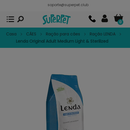
soporte@superpet.club
Superpet, comida para mascotas
VER
x
Superpet Club.
APP GRATIS - En
Google Play
0
Casa
CÃES
Ração para cães
Ração LENDA
Lenda Original Adult Medium Light & Sterilized