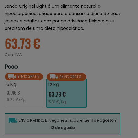
Lenda Original Light é um alimento natural e
hipoalergênico, criado
para o consumo diário de cães
jovens e adultos com pouca atividade física e que
precisam de uma dieta hipocalórica.
63.73 €
Com IVA
Peso
ENVÍO GRATIS
ENVÍO GRATIS
6 Kg
12 Kg
37.46 €
63.73 €
6.24 €/Kg
5.31 €/Kg
ENVIO RÁPIDO: Entrega estimada entre
11 de agosto
e
12 de agosto