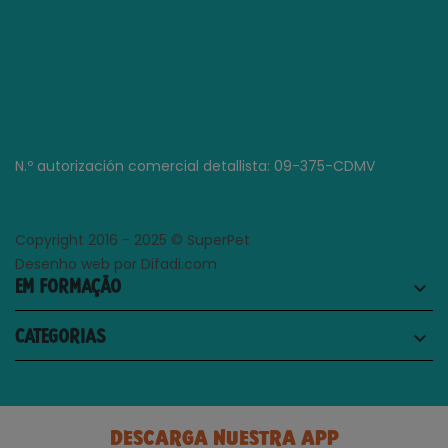
N.º autorización comercial detallista: 09-375-CDMV
Copyright 2016 - 2025 © SuperPet
Desenho web por Difadi.com
EM FORMAÇÃO
keyboard_arrow_down
CATEGORIAS
keyboard_arrow_down
DESCARGA NUESTRA APP