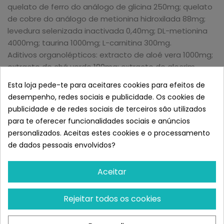
quelato de ferro do análogo de glicina 250mg; quelato
de cobre do análogo de metionina hidroxilada 88mg;
levedura selenizada inactivada 0,40mg; DL-metionina
4000mg; taurina 1000mg; L-carnitina 300mg.
Aditivos organolépticos: extracto de aloé vera 1000mg;
extracto de chá verde 100mg; extracto de alecrim.
Antioxidantes: extracto de origem natural rico em
Esta loja pede-te para aceitares cookies para efeitos de
tocoferóis.
desempenho, redes sociais e publicidade. Os cookies de
publicidade e de redes sociais de terceiros são utilizados
CONSTITUINTES ANALÍTICOS
para te oferecer funcionalidades sociais e anúncios
Proteína bruta 28,00%; Gordura bruta 18,00%; Fibra bruta
personalizados. Aceitas estes cookies e o processamento
2,90%; Humidade 9,00%; Cinza bruta 8,60%; Cálcio 1,10%;
de dados pessoais envolvidos?
Fósforo 0,80%; Omega-6 3,30%; Omega-3 0,90%; DHA
0,50%; EPA 0,30%; Glucosamina 1200mg/kg; Sulfato de
Aceitar
condroitina 900mg/kg.
Rejeitar todos os cookies
VALOR ENERGÉTICO
ME Kcal/Kg 3926 - Mj/Kg 16,42