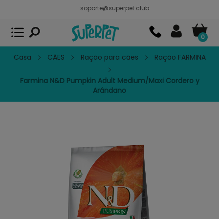
soporte@superpet.club
Superpet, comida para mascotas
VER
x
Superpet Club.
APP GRATIS - En
Google Play
0
Casa
CÃES
Ração para cães
Ração FARMINA
Farmina N&D Pumpkin Adult Medium/Maxi Cordero y
Arándano