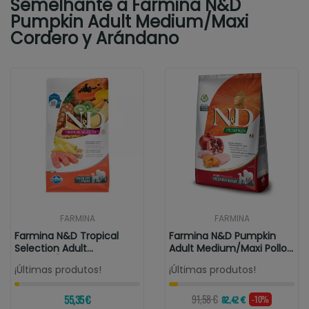
Semelhante a Farmina N&D
Pumpkin Adult Medium/Maxi
Cordero y Arándano
FARMINA
FARMINA
Farmina N&D Tropical
Farmina N&D Pumpkin
Selection Adult
Adult Medium/Maxi Pollo
Medium/Maxi Salmón
Y Granada
¡Últimas produtos!
¡Últimas produtos!
55,35 €
91,58 €
-10%
82,42 €