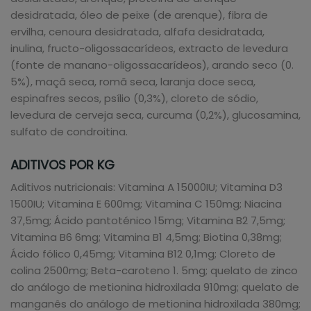
desidratada, óleo de peixe (de arenque), fibra de
ervilha, cenoura desidratada, alfafa desidratada,
inulina, fructo-oligossacarídeos, extracto de levedura
(fonte de manano-oligossacarídeos), arando seco (0.
5%), maçã seca, romã seca, laranja doce seca,
espinafres secos, psílio (0,3%), cloreto de sódio,
levedura de cerveja seca, curcuma (0,2%), glucosamina,
sulfato de condroitina.
ADITIVOS POR KG
Aditivos nutricionais: Vitamina A 15000IU; Vitamina D3
1500IU; Vitamina E 600mg; Vitamina C 150mg; Niacina
37,5mg; Ácido pantoténico 15mg; Vitamina B2 7,5mg;
Vitamina B6 6mg; Vitamina B1 4,5mg; Biotina 0,38mg;
Ácido fólico 0,45mg; Vitamina B12 0,1mg; Cloreto de
colina 2500mg; Beta-caroteno 1. 5mg; quelato de zinco
do análogo de metionina hidroxilada 910mg; quelato de
manganês do análogo de metionina hidroxilada 380mg;