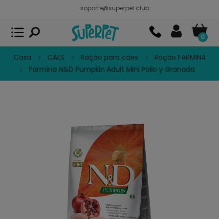
soporte@superpet.club
Superpet, comida para mascotas
VER
x
Superpet Club.
APP GRATIS - En
Google Play
0
Casa
CÃES
Ração para cães
Ração FARMINA
Farmina N&D Pumpkin Adult Mini Pollo y Granada