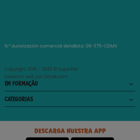
N.º autorización comercial detallista: 09-375-CDMV
Copyright 2016 - 2025 © SuperPet
Desenho web por Difadi.com
EM FORMAÇÃO
keyboard_arrow_down
CATEGORIAS
keyboard_arrow_down
DESCARGA NUESTRA APP