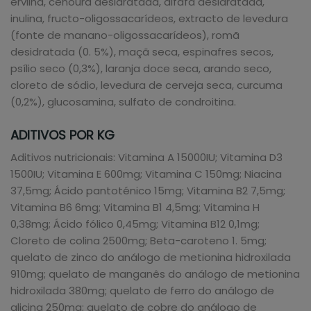
ervilha, cenoura desidratada, alfafa desidratada,
inulina, fructo-oligossacarídeos, extracto de levedura
(fonte de manano-oligossacarídeos), romã
desidratada (0. 5%), maçã seca, espinafres secos,
psílio seco (0,3%), laranja doce seca, arando seco,
cloreto de sódio, levedura de cerveja seca, curcuma
(0,2%), glucosamina, sulfato de condroitina.
ADITIVOS POR KG
Aditivos nutricionais: Vitamina A 15000IU; Vitamina D3
1500IU; Vitamina E 600mg; Vitamina C 150mg; Niacina
37,5mg; Ácido pantoténico 15mg; Vitamina B2 7,5mg;
Vitamina B6 6mg; Vitamina B1 4,5mg; Vitamina H
0,38mg; Ácido fólico 0,45mg; Vitamina B12 0,1mg;
Cloreto de colina 2500mg; Beta-caroteno 1. 5mg;
quelato de zinco do análogo de metionina hidroxilada
910mg; quelato de manganês do análogo de metionina
hidroxilada 380mg; quelato de ferro do análogo de
glicina 250mg; quelato de cobre do análogo de