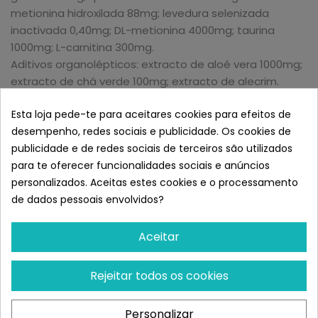
metionina hidroxilada 88mg; levedura selenizada
inactivada 0,40mg; DL-metionina 4000mg; taurina
1000mg; L-carnitina 300mg.
Aditivos organolépticos: extracto de aloé vera 1000mg;
extracto de chá verde 100mg; extracto de alecrim.
Antioxidantes: extracto de origem natural rico em
Esta loja pede-te para aceitares cookies para efeitos de
tocoferóis.
desempenho, redes sociais e publicidade. Os cookies de
CONSTITUINTES ANALÍTICOS
publicidade e de redes sociais de terceiros são utilizados
para te oferecer funcionalidades sociais e anúncios
Proteína bruta 30,00%; Gordura bruta 18,00%; Fibra bruta
personalizados. Aceitas estes cookies e o processamento
2,90%; Humidade 9,00%; Cinzas brutas 7,00%; Cálcio
de dados pessoais envolvidos?
0,90%; Fósforo 0,70%; Omega-6 3,30%; Omega-3 0,90%;
DHA 0,50%; EPA 0,30%; Glucosamina 1200mg/kg; Sulfato
Aceitar
de condroitina 900mg/kg.
VALOR ENERGÉTICO
Rejeitar todos os cookies
ME Kcal/Kg 3990 - Mj/Kg 16,69
Personalizar