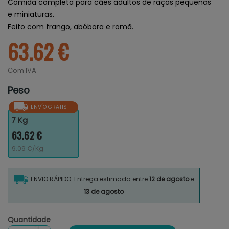
Comida completa para cães adultos de raças pequenas
e miniaturas.
Feito com frango, abóbora e romã.
63.62 €
Com IVA
Peso
ENVÍO GRATIS
7 Kg
63.62 €
9.09 €/Kg
ENVIO RÁPIDO: Entrega estimada entre
12 de agosto
e
13 de agosto
Quantidade