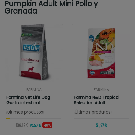
Pumpkin Adult Mini Pollo y
Granada
FARMINA
FARMINA
Farmina Vet Life Dog
Farmina N&D Tropical
Gastrointestinal
Selection Adult
Medium/Maxi Pollo
¡Últimas produtos!
¡Últimas produtos!
106,12 €
51,27 €
-10%
95,50 €