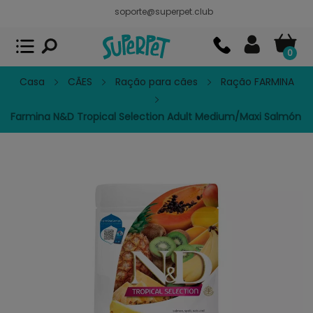
soporte@superpet.club
Superpet, comida para mascotas
VER
x
Superpet Club.
APP GRATIS - En
Google Play
0
Casa
CÃES
Ração para cães
Ração FARMINA
Farmina N&D Tropical Selection Adult Medium/Maxi Salmón