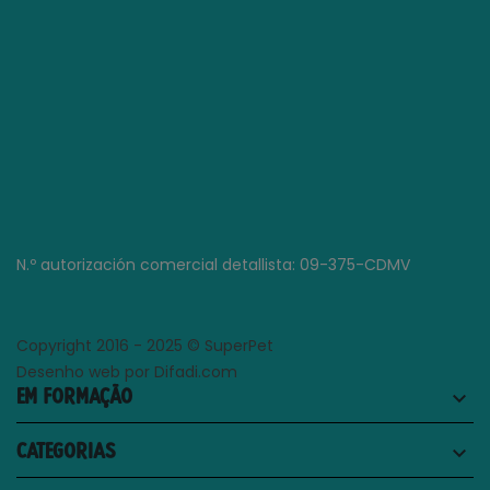
N.º autorización comercial detallista: 09-375-CDMV
Copyright 2016 - 2025 © SuperPet
Desenho web por Difadi.com
EM FORMAÇÃO
keyboard_arrow_down
CATEGORIAS
keyboard_arrow_down