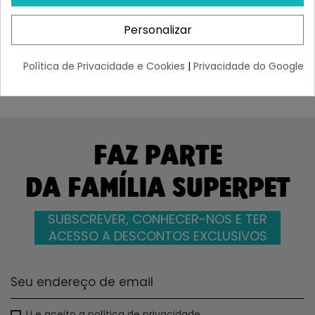
Cordero Y...
¡Últimas produtos!
¡Últimas produtos!
Personalizar
91,58 €
106,12 €
-10%
95,50 €
Política de Privacidade e Cookies
|
Privacidade do Google
FAZ PARTE
DA FAMÍLIA SUPERPET
SUBSCREVER, CONHECER-NOS E TER
ACESSO A DESCONTOS EXCLUSIVOS
Li e aceito a política de privacidade