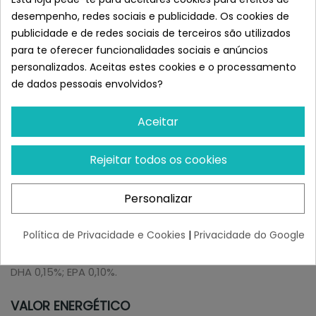
taurina 2000mg; L-lisina HCl 1000mg.
desempenho, redes sociais e publicidade. Os cookies de
Aditivos organolépticos: extracto de aloé vera 1000mg;
publicidade e de redes sociais de terceiros são utilizados
extracto de chá verde 100mg; extracto de alecrim.
para te oferecer funcionalidades sociais e anúncios
Antioxidantes: extracto de origem natural rico em
personalizados. Aceitas estes cookies e o processamento
tocoferóis.
de dados pessoais envolvidos?
Substâncias acidificantes da urina: cloreto de amónio
3500mg; DL-metionina 3500mg.
Aceitar
Rejeitar todos os cookies
CONSTITUINTES ANALÍTICOS
Proteína bruta 33,00%; Gordura bruta 16,50%; Fibra bruta
Personalizar
2,10%; Humidade 8,00%; Cinzas brutas 7,90%; Cálcio
1,00%; Fósforo 0,90%; Sódio 0,50%; Potássio 0,70%;
Política de Privacidade e Cookies
|
Privacidade do Google
Magnésio 0,08%; Cloretos 0,75%; Enxofre 0,40%; Ácidos
gordos ómega 6 3,20%; Ácidos gordos ómega 3 0,40%;
DHA 0,15%; EPA 0,10%.
VALOR ENERGÉTICO