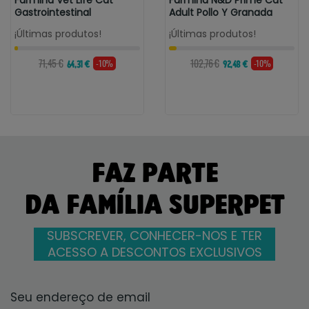
Farmina Vet Life Cat
Farmina N&D Prime Cat
Gastrointestinal
Adult Pollo Y Granada
¡Últimas produtos!
¡Últimas produtos!
71,45 €
102,76 €
-10%
-10%
64,31 €
92,48 €
FAZ PARTE
DA FAMÍLIA SUPERPET
SUBSCREVER, CONHECER-NOS E TER
ACESSO A DESCONTOS EXCLUSIVOS