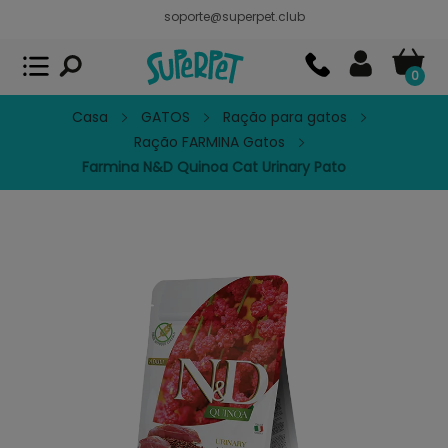
soporte@superpet.club
Superpet, comida para mascotas
VER
x
Superpet Club.
APP GRATIS - En
Google Play
0
Casa
GATOS
Ração para gatos
Ração FARMINA Gatos
Farmina N&D Quinoa Cat Urinary Pato