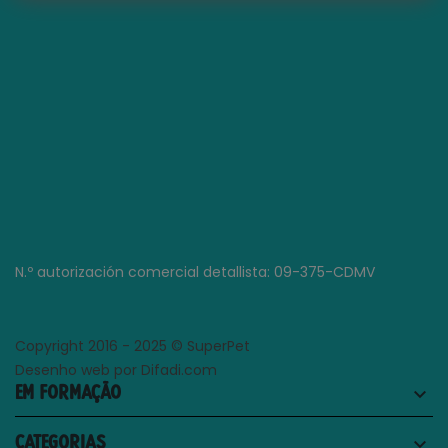
N.º autorización comercial detallista: 09-375-CDMV
Copyright 2016 - 2025 © SuperPet
Desenho web por Difadi.com
EM FORMAÇÃO
keyboard_arrow_down
CATEGORIAS
keyboard_arrow_down