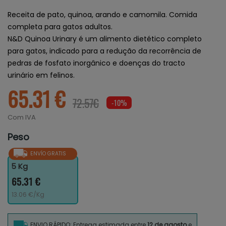
Receita de pato, quinoa, arando e camomila. Comida
completa para gatos adultos.
N&D Quinoa Urinary é um alimento dietético completo
para gatos, indicado para a redução da recorrência de
pedras de fosfato inorgânico e doenças do tracto
urinário em felinos.
65.31 €
72.57€
-10%
Com IVA
Peso
ENVÍO GRATIS
5 Kg
65.31 €
13.06 €/Kg
ENVIO RÁPIDO: Entrega estimada entre
12 de agosto
e