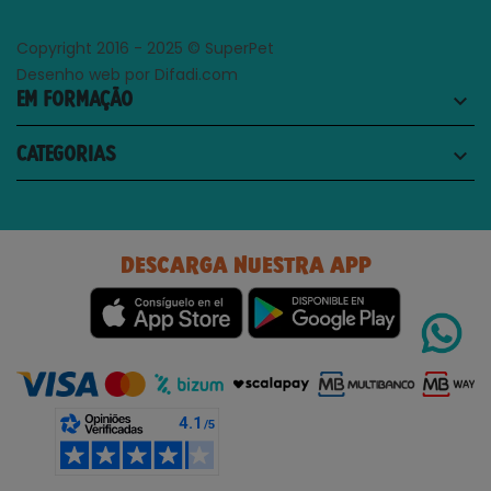
Copyright 2016 - 2025 © SuperPet
Desenho web por Difadi.com
EM FORMAÇÃO
keyboard_arrow_down
CATEGORIAS
keyboard_arrow_down
DESCARGA NUESTRA APP