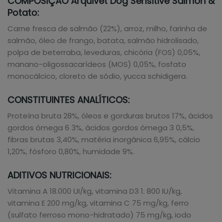
COMPOSIÇÃO Arquivet Dog Sensitive Salmon &
Potato:
Carne fresca de salmão (22%), arroz, milho, farinha de
salmão, óleo de frango, batata, salmão hidrolisado,
polpa de beterraba, leveduras, chicória (FOS) 0,05%,
manano-oligossacarídeos (MOS) 0,05%, fosfato
monocálcico, cloreto de sódio, yucca schidigera.
CONSTITUINTES ANALÍTICOS:
Proteína bruta 28%, óleos e gorduras brutos 17%, ácidos
gordos ómega 6 3%, ácidos gordos ómega 3 0,5%,
fibras brutas 3,40%, matéria inorgânica 6,95%, cálcio
1,20%, fósforo 0,80%, humidade 9%.
ADITIVOS NUTRICIONAIS:
Vitamina A 18.000 UI/kg, vitamina D3 1. 800 IU/kg,
vitamina E 200 mg/kg, vitamina C 75 mg/kg, ferro
(sulfato ferroso mono-hidratado) 75 mg/kg, iodo