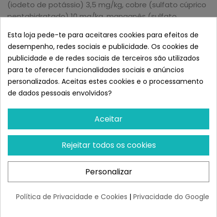
(iodeto de potássio) 3,5 mg/kg, cobre (sulfato cúprico
pentahidratado) 10 mg/kg, manganês (sulfato
manganoso mono-hidratado) 7,5 mg/kg, zinco (óxido
Esta loja pede-te para aceitares cookies para efeitos de
de zinco) 150 mg/kg, selénio (selenito de sódio) 0,2
desempenho, redes sociais e publicidade. Os cookies de
mg/kg, taurina 500 mg/kg, L-carnitina 40 mg/kg.
publicidade e de redes sociais de terceiros são utilizados
para te oferecer funcionalidades sociais e anúncios
ADITIVOS TECNOLÓGICOS:
personalizados. Aceitas estes cookies e o processamento
Antioxidantes: extractos naturais ricos em tocoferóis.
de dados pessoais envolvidos?
RAÇAO DIURNO:
Aceitar
Rejeitar todos os cookies
Personalizar
Política de Privacidade e Cookies
|
Privacidade do Google