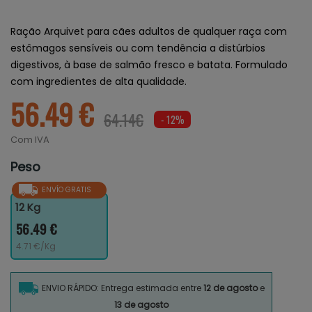
Ração Arquivet para cães adultos de qualquer raça com
estômagos sensíveis ou com tendência a distúrbios
digestivos, à base de salmão fresco e batata. Formulado
com ingredientes de alta qualidade.
56.49 €
64.14€
- 12%
Com IVA
Peso
ENVÍO GRATIS
12 Kg
56.49 €
4.71 €/Kg
ENVIO RÁPIDO: Entrega estimada entre
12 de agosto
e
13 de agosto