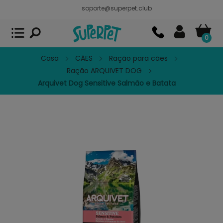
soporte@superpet.club
Superpet, comida para mascotas
VER
x
Superpet Club.
APP GRATIS - En
Google Play
0
Casa
CÃES
Ração para cães
Ração ARQUIVET DOG
Arquivet Dog Sensitive Salmão e Batata