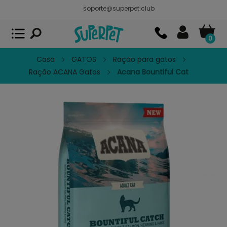
soporte@superpet.club
Superpet, comida para mascotas
VER
x
Superpet Club.
APP GRATIS - En
Google Play
0
Casa
GATOS
Ração para gatos
Ração ACANA Gatos
Acana Bountiful Cat