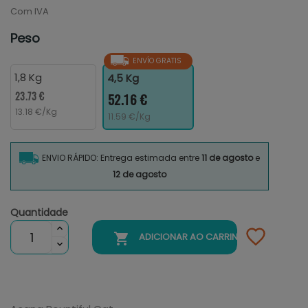
Com IVA
Peso
ENVÍO GRATIS
1,8 Kg
4,5 Kg
23.73 €
52.16 €
13.18 €/Kg
11.59 €/Kg
ENVIO RÁPIDO: Entrega estimada entre
11 de agosto
e
12 de agosto
Quantidade

ADICIONAR AO CARRINHO