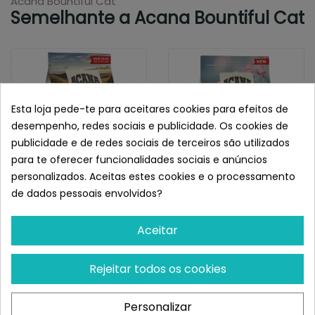
Acana Bountiful Cat
Semelhante a Acana Bountiful Cat
Esta loja pede-te para aceitares cookies para efeitos de
desempenho, redes sociais e publicidade. Os cookies de
publicidade e de redes sociais de terceiros são utilizados
para te oferecer funcionalidades sociais e anúncios
personalizados. Aceitas estes cookies e o processamento
de dados pessoais envolvidos?
ACANA
ACANA
Acana Wild Prairie Cat
Acana First Feast Kitten
Aceitar
¡Últimas produtos!
Restam 100 uds
Rejeitar todos os cookies
57,54 €
24,69 €
Personalizar