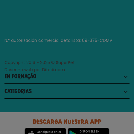
N.º autorización comercial detallista: 09-375-CDMV
Copyright 2016 - 2025 © SuperPet
Desenho web por Difadi.com
EM FORMAÇÃO
keyboard_arrow_down
CATEGORIAS
keyboard_arrow_down
DESCARGA NUESTRA APP