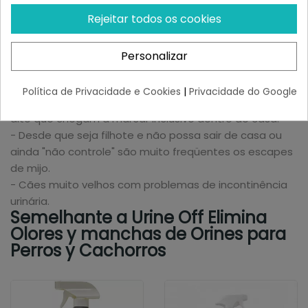
Aplica-se directamente na urina ou nos restos, deixa-
Rejeitar todos os cookies
se actuar e eliminam-se os restos com um pouco de
água, repetindo o processo para restos antigos.
Personalizar
É muito útil em muitas situações e durante diferentes
fases da vida do nosso cão:
Política de Privacidade e Cookies
|
Privacidade do Google
- Cães machos com um instinto de marcação muito
alto que chegam a marcar inclusive dentro de casa.
- Desde que seja filhote e não possa sair de casa ou
ainda "não controle" são muito freqüentes os escapes
de mijo.
- Cães muito velhos com problemas de incontinência
urinária.
Semelhante a Urine Off Elimina
Olores y manchas de Orines para
Perros y Cachorros