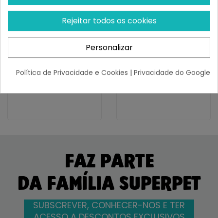
Rejeitar todos os cookies
ARQUIVET
ARQUIVET
Arquivet Bolsa De Viaje
Arquivet Transportín
Personalizar
Funcional
Avión
¡Últimas produtos!
¡Últimas produtos!
Política de Privacidade e Cookies
|
Privacidade do Google
89,99 €
47,17 €
FAZ PARTE
DA FAMÍLIA SUPERPET
SUBSCREVER, CONHECER-NOS E TER
ACESSO A DESCONTOS EXCLUSIVOS