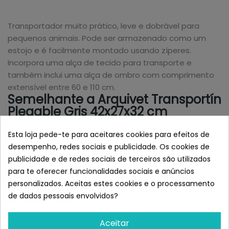
Transportador muito prático, leve e dobrável para
pequenos animais. Pode ser armazenado como um
estojo e é facilmente montado usando zíperes.
Incorpora uma alça de tecido para transporte e
também inclui uma alça de ombro com comprimento
extensível entre 60 e 110 cm.
Semelhante a Arquivet Transportín
Plegable Gris 42x27x32 cm
(pequeñas mascotas)
Esta loja pede-te para aceitares cookies para efeitos de
desempenho, redes sociais e publicidade. Os cookies de
publicidade e de redes sociais de terceiros são utilizados
para te oferecer funcionalidades sociais e anúncios
personalizados. Aceitas estes cookies e o processamento
de dados pessoais envolvidos?
Aceitar