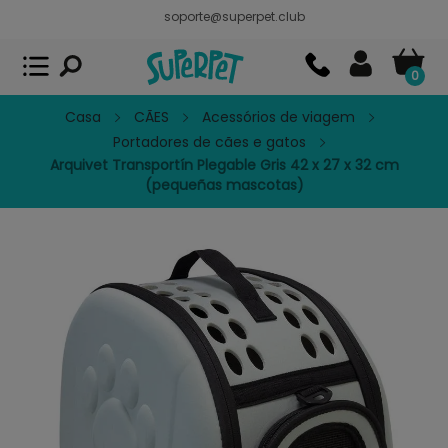
soporte@superpet.club
Superpet, comida para mascotas
VER
x
Superpet Club.
APP GRATIS - En
Google Play
0
Casa
CÃES
Acessórios de viagem
Portadores de cães e gatos
Arquivet Transportín Plegable Gris 42 x 27 x 32 cm
(pequeñas mascotas)