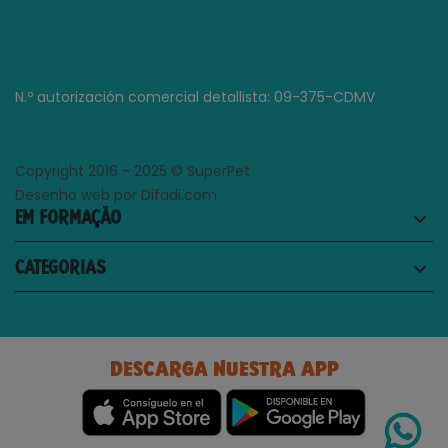
N.º autorización comercial detallista: 09-375-CDMV
Copyright 2016 - 2025 © SuperPet
Desenho web por Difadi.com
EM FORMAÇÃO
keyboard_arrow_down
CATEGORIAS
keyboard_arrow_down
DESCARGA NUESTRA APP