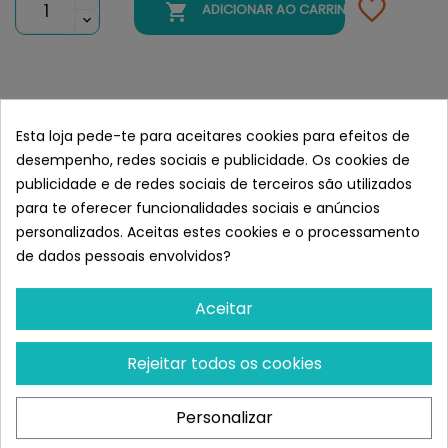

ADICIONAR AO CARRINHO
Semelhante a Versele-Laga Opti
Life Puppy Mini
Esta loja pede-te para aceitares cookies para efeitos de
desempenho, redes sociais e publicidade. Os cookies de
publicidade e de redes sociais de terceiros são utilizados
para te oferecer funcionalidades sociais e anúncios
personalizados. Aceitas estes cookies e o processamento
de dados pessoais envolvidos?
Aceitar
Rejeitar todos os cookies
VERSELE-LAGA
VERSELE-LAGA
Personalizar
Versele-Laga Opti Life
Versele-Laga Opti Life
Adult Maxi Comida Para
Adult Medium Comida