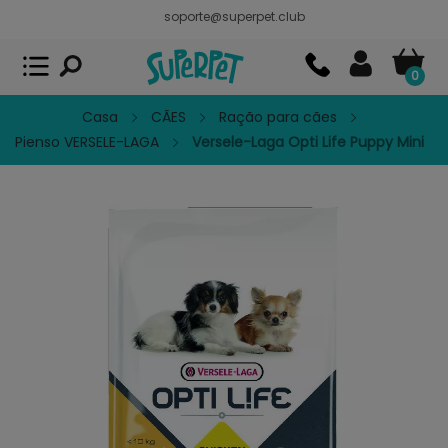
soporte@superpet.club
Superpet, comida para mascotas
VER
x
Superpet Club.
APP GRATIS - En
Google Play
0
Casa
CÃES
Ração para cães
Pienso VERSELE-LAGA
Versele-Laga Opti Life Puppy Mini