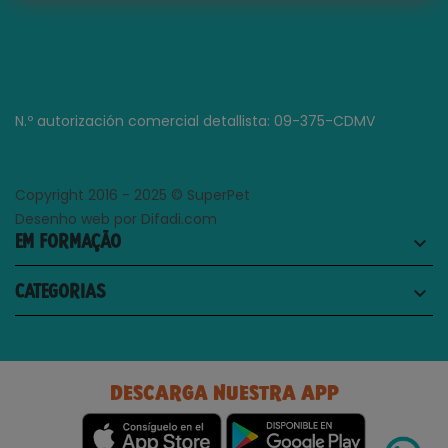
N.º autorización comercial detallista: 09-375-CDMV
Copyright 2016 - 2025 © SuperPet
Desenho web por Difadi.com
EM FORMAÇÃO
keyboard_arrow_down
CATEGORIAS
keyboard_arrow_down
DESCARGA NUESTRA APP