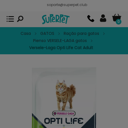
soporte@superpet.club
Superpet, comida para mascotas
VER
x
Superpet Club.
APP GRATIS - En
Google Play
0
Casa
GATOS
Ração para gatos
Pienso VERSELE-LAGA gatos
Versele-Laga Opti Life Cat Adult