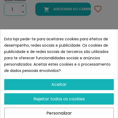

ADICIONAR AO CARRINHO
Semelhante a Versele-Laga Opti
Esta loja pede-te para aceitares cookies para efeitos de
Life Cat Adult
desempenho, redes sociais e publicidade. Os cookies de
publicidade e de redes sociais de terceiros são utilizados
para te oferecer funcionalidades sociais e anúncios
personalizados. Aceitas estes cookies e o processamento
de dados pessoais envolvidos?
Aceitar
Rejeitar todos os cookies
VERSELE-LAGA
VERSELE-LAGA
Personalizar