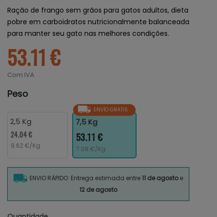
Ração de frango sem grãos para gatos adultos, dieta
pobre em carboidratos nutricionalmente balanceada
para manter seu gato nas melhores condições.
53.11 €
Com IVA
Peso
ENVÍO GRATIS
2,5 Kg
7,5 Kg
24.04 €
53.11 €
9.62 €/Kg
7.08 €/Kg
ENVIO RÁPIDO: Entrega estimada entre
11 de agosto
e
12 de agosto
Quantidade