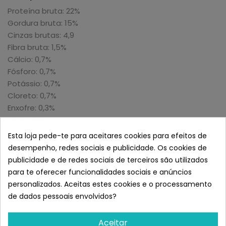
Proteína bruta: 22%
Gordura bruta: 15%
Cinzas brutas: 4,9
Fibra bruta: 1,5%
Cálcio: 0,7%
Fósforo: 0,7%
Potássio: 0,7%
Cloreto: 0,7%
Enxofre: 0,3%
Sódio: 0,2%
Magnésio: 0,08%.
Esta loja pede-te para aceitares cookies para efeitos de
Aditivos Nutricionais
desempenho, redes sociais e publicidade. Os cookies de
publicidade e de redes sociais de terceiros são utilizados
UI/kg:
para te oferecer funcionalidades sociais e anúncios
Vit. A: 30.000
personalizados. Aceitas estes cookies e o processamento
Vit. D3: 1.000
de dados pessoais envolvidos?
Vit. E: 350
mg/kg:
Sulfato de ferro (II)
Aceitar