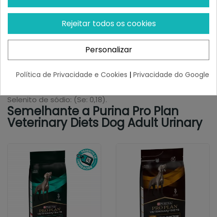
monohidratado: (Fe: 170)
Iodato de cálcio anidro: (I:2.7)
Rejeitar todos os cookies
Sulfato de cobre (II)
pentahidratado: (Cu:18)
Personalizar
Sulfato de manganês
monohidratado: (Mn:64)
Política de Privacidade e Cookies
|
Privacidade do Google
Sulfato de zinco
monohidratado: (Zn: 160)
Selenito de sódio: (Se: 0,18).
Semelhante a Purina Pro Plan
Veterinary Diets Dog Adult Urinary