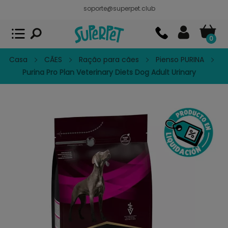
soporte@superpet.club
Superpet, comida para mascotas
VER
x
Superpet Club.
APP GRATIS - En
Google Play
0
Casa
CÃES
Ração para cães
Pienso PURINA
Purina Pro Plan Veterinary Diets Dog Adult Urinary