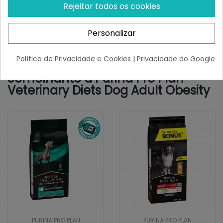
Rejeitar todos os cookies
pentahidratado: (Cu: 13)
Sulfato de manganês
mono-hidratado: (Mn: 46)
Personalizar
Sulfato de zinco
mono-hidratado: (Zn: 110)
Política de Privacidade e Cookies
|
Privacidade do Google
Selenito de sódio: (Se: 0,13).
Semelhante a Purina Pro Plan
Veterinary Diets Dog Adult Obesity
PURINA PRO PLAN
PURINA PRO PLAN