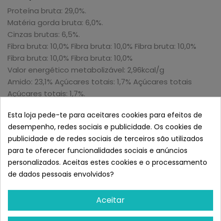
Proteína bruta: 29,0%.
Matéria gorda bruta: 6,0%.
Cinzas brutas: 6,5%.
Fibra bruta: 10,0% Fibra bruta: 10,0% Fibra bruta: 10,0%
Fibra bruta: 10,0% Fibra bruta: 10,0%
Valor energético metabolizável: 2,96kcal/g
Amido: 23,1% Açúcares totais: 1,7% Açúcares totais
Açúcares totais: 1,7%.
Aditivos Nutricionais
Esta loja pede-te para aceitares cookies para efeitos de
UI/kg:
desempenho, redes sociais e publicidade. Os cookies de
Vit. A: 34 000
publicidade e de redes sociais de terceiros são utilizados
Vit. D3: 1 100
para te oferecer funcionalidades sociais e anúncios
Vit. E: 350
personalizados. Aceitas estes cookies e o processamento
mg/kg:
de dados pessoais envolvidos?
Sulfato de ferro(II)
mono-hidratado: (Fe: 120)
Aceitar
Iodato de cálcio anidro: (I: 1,9)
Sulfato de cobre(II)