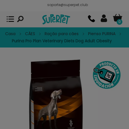
soporte@superpet.club
Superpet, comida para mascotas
VER
x
Superpet Club.
APP GRATIS - En
Google Play
0
Casa
CÃES
Ração para cães
Pienso PURINA
Purina Pro Plan Veterinary Diets Dog Adult Obesity