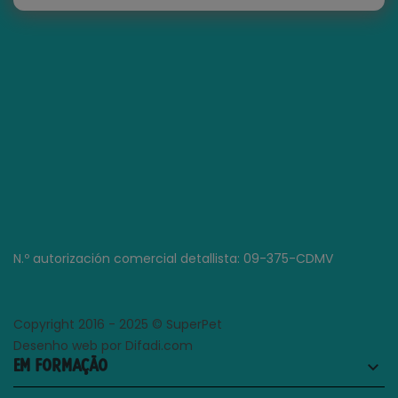
N.º autorización comercial detallista: 09-375-CDMV
Copyright 2016 - 2025 © SuperPet
Desenho web por Difadi.com
EM FORMAÇÃO
keyboard_arrow_down