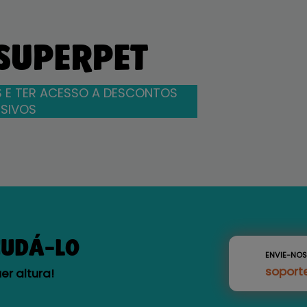
 SUPERPET
 E TER ACESSO A DESCONTOS
SIVOS
JUDÁ-LO
ENVIE-NO
soport
r altura!