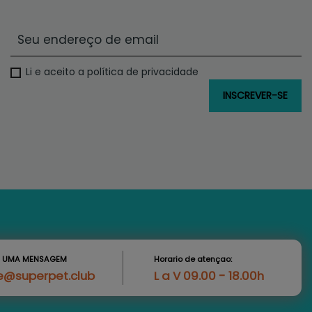
Li e aceito a política de privacidade
S UMA MENSAGEM
Horario de atençao:
e@superpet.club
L a V 09.00 - 18.00h