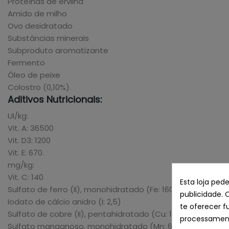
Proteínas de ervilha
Amido de milho
Ovo desidratado
Substâncias minerais
Subproduto aromatizante
Fermento
Óleo de peixe
Colostro (0,10%).
Aditivos Nutricionais:
UI/kg:
Vit. A: 36500
Vit. D3: 1200
Vit. E: 670.
mg/kg:
Vit. C: 140
Esta loja ped
Sulfato de ferro (II), monohidratado (Fe: 160)
publicidade. 
Iodato de cálcio anidro (I: 2,5)
te oferecer f
Sulfato de cobre (II), pentahidratado (Cu: 17)
processament
Sulfato manganoso, monohidratado (Mn: 60)