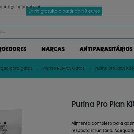
porte@superpet.club
Envio gratuito a partir de 49 euros
ROEDORES
MARCAS
ANTIPARASITÁRIOS
ação para gatos
Pienso PURINA Gatos
Purina Pro Plan Kit
Purina Pro Plan Ki
Alimento completo para gatin
resposta imunitária. Adequad