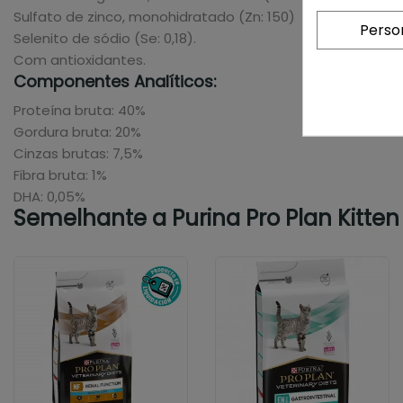
Sulfato de zinco, monohidratado (Zn: 150)
Perso
Selenito de sódio (Se: 0,18).
Com antioxidantes.
Componentes Analíticos:
Proteína bruta: 40%
Gordura bruta: 20%
Cinzas brutas: 7,5%
Fibra bruta: 1%
DHA: 0,05%
Semelhante a Purina Pro Plan Kitten 