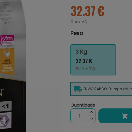
32.37 €
Com IVA
Peso
3 Kg
32.37 €
10.79 €/Kg
ENVIO RÁPIDO: Entrega est
Quantidade
