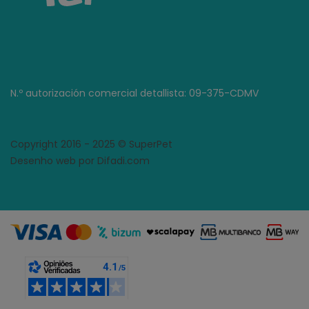
N.º autorización comercial detallista: 09-375-CDMV
Copyright 2016 - 2025 © SuperPet
Desenho web por Difadi.com