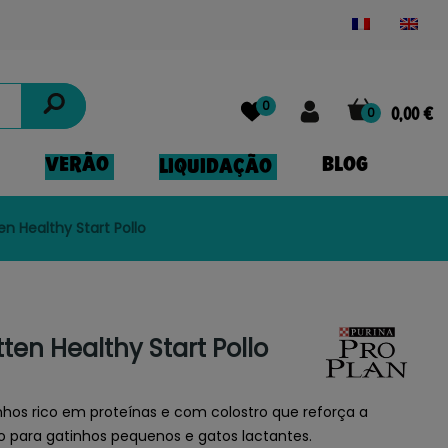
Powered by
Translate
0
0
0,00 €
VERÃO
BLOG
LIQUIDAÇÃO
ten Healthy Start Pollo
tten Healthy Start Pollo
hos rico em proteínas e com colostro que reforça a
o para gatinhos pequenos e gatos lactantes.